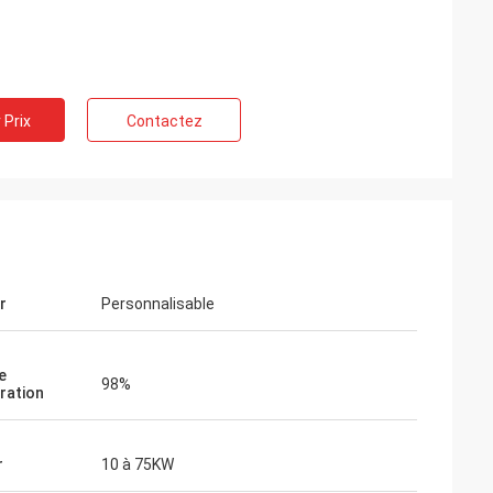
 Prix
Contactez
r
Personnalisable
e
98%
ration
r
10 à 75KW