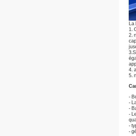
La 
1. 
2. 
cap
ju
3.S
éga
app
4. 
5. 
Car
- B
- L
- B
- L
qua
- t
- g