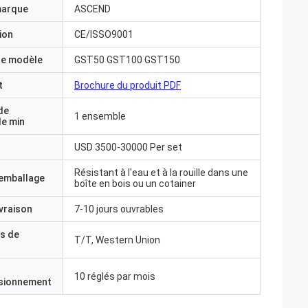
marque
ASCEND
ion
CE/ISSO9001
e modèle
GST50 GST100 GST150
t
Brochure du produit PDF
de
1 ensemble
e min
USD 3500-30000 Per set
Résistant à l'eau et à la rouille dans une
'emballage
boîte en bois ou un cotainer
ivraison
7-10 jours ouvrables
s de
T/T, Western Union
10 réglés par mois
isionnement