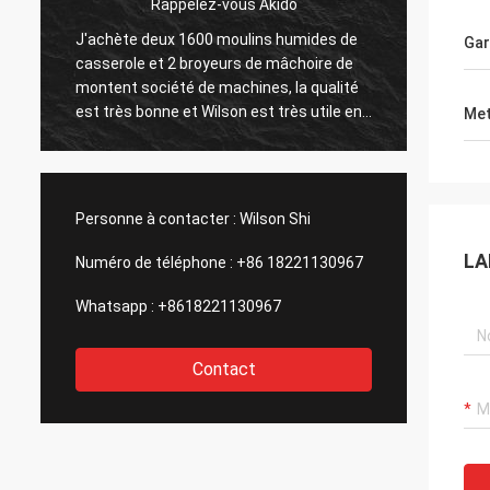
Jose Anthony
Montent la société m'a fourni le bon
Vendeur
Gar
service après-vente après l'achat de leur
superbe,
installation de préparation de minerai d'or,
pourri
celle est importante pour moi,
Henan
Met
considérera acheter la deuxième usine
Equipm
était e
en con
extrêmeme
Personne à contacter :
Wilson Shi
attend
avec c
LA
Numéro de téléphone :
+86 18221130967
Whatsapp :
+8618221130967
Contact