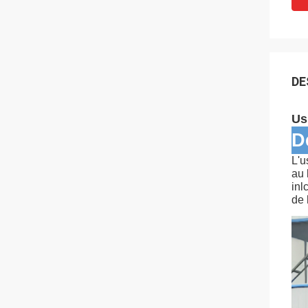
DE
Us
D
L'u
au 
inl
de 