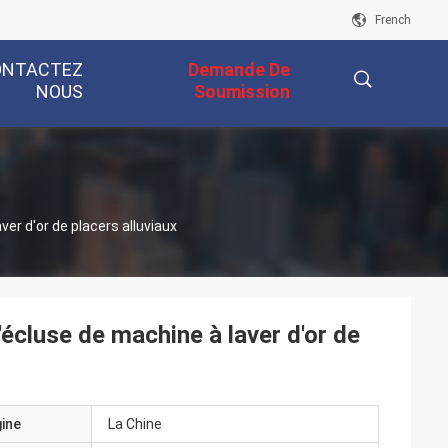
French
ONTACTEZ
Demande De
NOUS
Soumission
描
er d'or de placers alluviaux
述
écluse de machine à laver d'or de
gine
La Chine