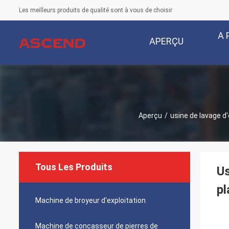
Les meilleurs produits de qualité sont à vous de choisir
A 
APERÇU
Aperçu
/
usine de lavage d'
Tous Les Produits
Us
pl
Machine de broyeur d'exploitation
Machine de concasseur de pierres de