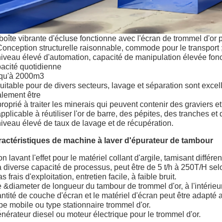
boîte vibrante d'écluse fonctionne avec l'écran de trommel d'or 
Conception structurelle raisonnable, commode pour le transport 
niveau élevé d'automation, capacité de manipulation élevée fo
acité quotidienne
squ'à 2000m3
uitable pour de divers secteurs, lavage et séparation sont exce
lement être
roprié à traiter les minerais qui peuvent contenir des graviers et
applicable à réutiliser l'or de barre, des pépites, des tranches et 
niveau élevé de taux de lavage et de récupération.
actéristiques de machine à laver d'épurateur de tambour
on lavant l'effet pour le matériel collant d'argile, tamisant différen
a diverse capacité de processus, peut être de 5 t/h à 250T/H se
as frais d'exploitation, entretien facile, à faible bruit.
e &diameter de longueur du tambour de trommel d'or, à l'intérieur
ntité de couche d'écran et le matériel d'écran peut être adapté 
ype mobile ou type stationnaire trommel d'or.
énérateur diesel ou moteur électrique pour le trommel d'or.