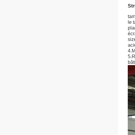
Str
tam
le 
pla
écr
siz
aci
4.M
5.R
bât