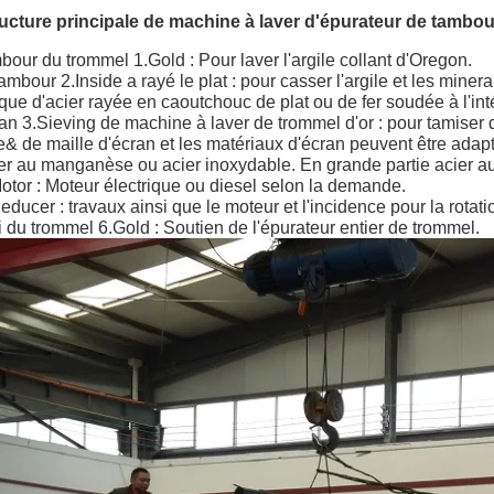
ucture principale de machine à laver d'épurateur de tambou
bour du trommel 1.Gold : Pour laver l'argile collant d'Oregon.
tambour 2.Inside a rayé le plat : pour casser l'argile et les miner
que d'acier rayée en caoutchouc de plat ou de fer soudée à l'int
an 3.Sieving de machine à laver de trommel d'or : pour tamiser d
e& de maille d'écran et les matériaux d'écran peuvent être adapt
er au manganèse ou acier inoxydable. En grande partie acier au
otor : Moteur électrique ou diesel selon la demande.
educer : travaux ainsi que le moteur et l'incidence pour la rota
i du trommel 6.Gold : Soutien de l'épurateur entier de trommel.