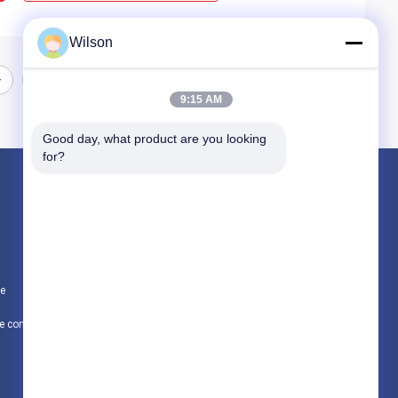
Wilson
9:15 AM
Good day, what product are you looking 
for?
Produits
Machine de broyeur d'exploitation
Machine de concasseur de pierres de mâchoire
te
Double machine de broyeur de petit pain
Politique de confidentialité
Toutes les catégories