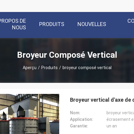
PROPOS DE
C
PRODUITS
NOUVELLES
NOUS
Broyeur Composé Vertical
Aperçu
/
Produits
/
broyeur composé vertical
Broyeur vertical d'axe de
Nom:
broyeur verti
Application:
écrasement et 
Garantie:
un an