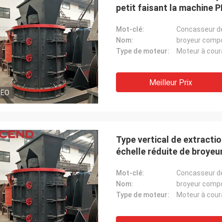
petit faisant la machine 
Mot-clé:
Concasseur de
Nom:
broyeur comp
Type de moteur:
Moteur à coura
Meilleur Prix
DEO
Type vertical de extracti
échelle réduite de broye
Mot-clé:
Concasseur de
Nom:
broyeur comp
Type de moteur:
Moteur à coura