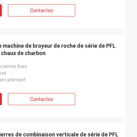
oe
Contactez
t produit, prix
 Nous ne
 heureux avec
hines et
communication
si facile à entrer
e machine de broyeur de roche de série de PFL
a répondu
a chaux de charbon
ment
e futurs ordres
 pierres fines
osé
nt alternatif
Contactez
erres de combinaison verticale de série de PFL