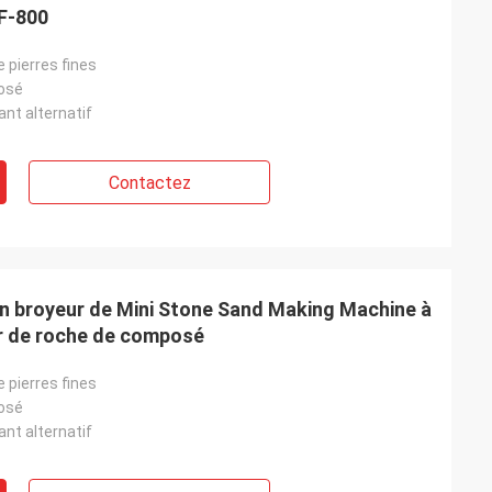
PF-800
 pierres fines
osé
nt alternatif
Contactez
on broyeur de Mini Stone Sand Making Machine à
ur de roche de composé
 pierres fines
osé
nt alternatif