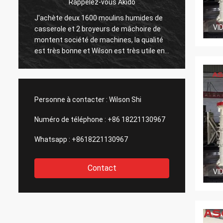
Rappelez-vous Akido
J'achète deux 1600 moulins humides de
Monten
VI
casserole et 2 broyeurs de mâchoire de
servic
montent société de machines, la qualité
install
est très bonne et Wilson est très utile en
celle 
m'aidant tout l'appui techinical. Nous
consid
avons produit plus que l'or 300KG.
Continuera le travail avec eux et ira ainsi
que cette société !
Personne à contacter :
Wilson Shi
Numéro de téléphone :
+86 18221130967
Whatsapp :
+8618221130967
Contact
VI