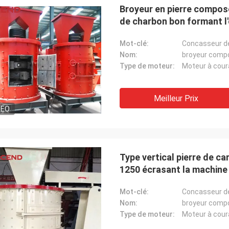
Broyeur en pierre compos
de charbon bon formant l'
Mot-clé:
Concasseur de
Nom:
broyeur comp
Type de moteur:
Moteur à coura
Meilleur Prix
DEO
Type vertical pierre de c
1250 écrasant la machine
Mot-clé:
Concasseur de
Nom:
broyeur comp
Type de moteur:
Moteur à coura