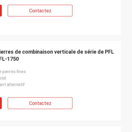
Contactez
erres de combinaison verticale de série de PFL
PFL-1750
 pierres fines
osé
nt alternatif
Contactez