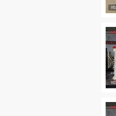
VI
VI