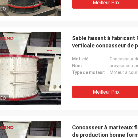
Meilleur Prix
DEO
Sable faisant à fabricant
verticale concasseur de p
Mot-clé:
Concasseur de
Nom:
broyeur comp
Type de moteur:
Moteur à coura
Meilleur Prix
DEO
Concasseur à marteaux fin
de production bonne form