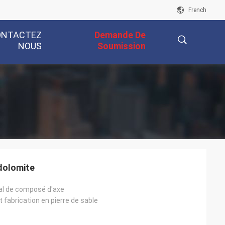
French
ONTACTEZ
Demande De
NOUS
Soumission
描
述
 dolomite
cal de composé d'axe
fabrication en pierre de sable