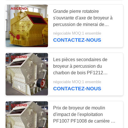
Grande pierre rotatoire
57
s'ouvrante d'axe de broyeur à
broyeur de broyeur
percussion de minerai de
carrière de conducteur écrasant
négociable MOQ:1 ensemble
à boulets
la machine
CONTACTEZ-NOUS
Les pièces secondaires de
broyeur à percussion du
charbon de bois PF1212
8
concret gravellent très bien
négociable MOQ:1 ensemble
Moulin de meulage
écraser l'usine
CONTACTEZ-NOUS
de Raymond
Prix de broyeur de moulin
d'impact de l'exploitation
PF1007 PF1008 de carrière de
Mini Sandstone Rock Fine