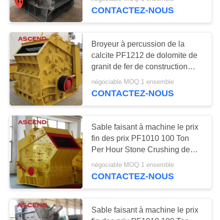
CONTACTEZ-NOUS
CONTRÔLE
DE
35
Broyeur à percussion de la
QUALITÉ
calcite PF1212 de dolomite de
Double machine de
granit de fer de construction
avec la haute barre de coup de
broyeur de petit pain
CONTACTEZ-
négociable MOQ:1 ensemble
Chrome
CONTACTEZ-NOUS
NOUS
DEMANDEZ
Sable faisant à machine le prix
fin des prix PF1010 100 Ton
UNE
49
Per Hour Stone Crushing de
CITATION
broyeur à percussion
broyeur de broyeur
négociable MOQ:1 ensemble
CONTACTEZ-NOUS
à marteaux
PLAN
DU
Sable faisant à machine le prix