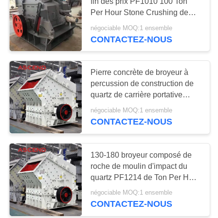
fin des prix PF1010 100 Ton
SITE
Per Hour Stone Crushing de
broyeur à percussion
négociable MOQ:1 ensemble
60
POLITIQUE
CONTACTEZ-NOUS
DE
usine de lavage d'or
CONFIDENTIALITÉ
Pierre concrète de broyeur à
percussion de construction de
quartz de carrière portative
mobile écrasant l'équipement
négociable MOQ:1 ensemble
CONTACTEZ-NOUS
57
moulin humide de
130-180 broyeur composé de
roche de moulin d'impact du
casserole d'or
quartz PF1214 de Ton Per Hour
Granite Limestone
négociable MOQ:1 ensemble
CONTACTEZ-NOUS