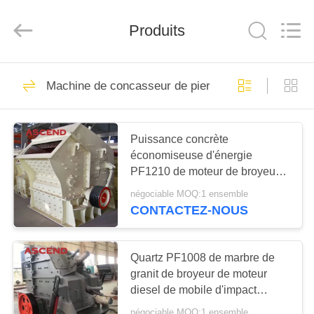
Henan
Ascend
Machinery
Equipment
Produits
Co.,
Ltd..
All
Rights
MAISON
Reserved.
40
Machine de concasseur de pierres à percussion
Machine de broyeur
PRODUITS
d'exploitation
Puissance concrète
économiseuse d'énergie
AU
PF1210 de moteur de broyeur à
SUJET
percussion de charbon de bois
négociable MOQ:1 ensemble
DE
de quartz écrasant l'équipement
CONTACTEZ-NOUS
60
NOUS
Machine de
Quartz PF1008 de marbre de
VISITE
granit de broyeur de moteur
concasseur de
diesel de mobile d'impact
D'USINE
pierres de mâchoire
écrasant l'usine
négociable MOQ:1 ensemble