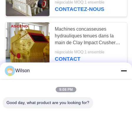
négociable MOQ:1 ensemble
Sand
CONTACTEZ-NOUS
32
Machine de
Machines concasseuses
concasseur de
hydrauliques tenues dans la
main de Clay Impact Crusher
pierres à percussion
Liners Powerful en verre
négociable MOQ:1 ensemble
PF1210
CONTACT
Wilson
25
Broyeur à percussion fin de
Broyeur hydraulique
sable de grande ouverture
9:08 PM
rotatoire de marbre de quartz de
de cône
l'exploitation PF1315 de
négociable MOQ:1 ensemble
Good day, what product are you looking for?
carrière
CONTACT
Écrasement du broyeur à