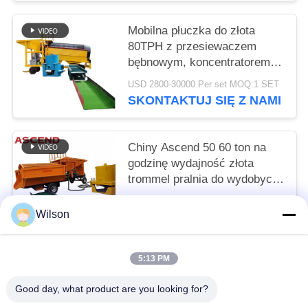
Mobilna płuczka do złota
80TPH z przesiewaczem
bębnowym, koncentratorem
odśrodkowym do złota
USD 2800-30000 Per set MOQ:1 SET
Knelson i rynną śluzy
SKONTAKTUJ SIĘ Z NAMI
Chiny Ascend 50 60 ton na
godzinę wydajność złota
trommel pralnia do wydobycia
złota aluwialnego w Austrii
USD 2800-30000 Per set MOQ:1 SET
Wilson
SKONTAKTUJ SIĘ Z NAMI
5:13 PM
popularne kategorie
Wszystko
Good day, what product are you looking for?