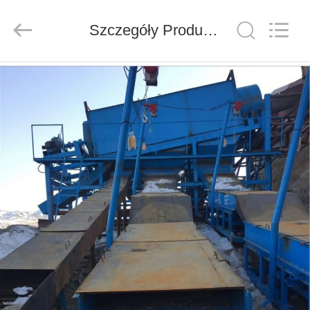
Ascend
Machinery
Equipment
Co.,
Szczegóły Produktu
Ltd..
All
Rights
Reserved.
DOM
PRODUKTY
O
NAS
WYCIECZKA
PO
FABRYCE