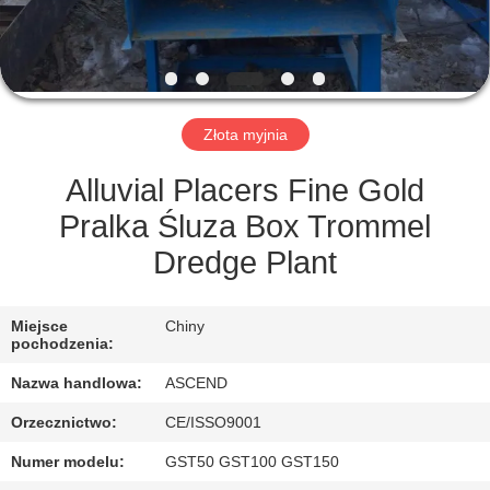
KONTROLA
JAKOŚCI
SKONTAKTUJ
Złota myjnia
SIĘ
Z
Alluvial Placers Fine Gold
NAMI
Pralka Śluza Box Trommel
Dredge Plant
POPROSIĆ
O
Miejsce
Chiny
pochodzenia:
WYCENĘ
Nazwa handlowa:
ASCEND
Orzecznictwo:
CE/ISSO9001
SITEMAP
Numer modelu:
GST50 GST100 GST150