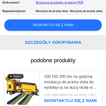
POLITYKA
Dokument:
Broszura produktu w wersji PDF
PRYWATNOŚCI
Najważniejsze:
,
Maszyna do prania złota
Maszyna do prania złota
SKONTAKTUJ SIĘ Z NAMI!
SZCZEGÓŁY ODKRYWANIA
podobne produkty
100 150 200 ton na godzinę
instalacja do prania złota do
wydobycia na dużą skalę w
Egipcie Południowa Afryka
USD 2800-30000 Per set MOQ:1 SET
SKONTAKTUJ SIĘ Z NAMI