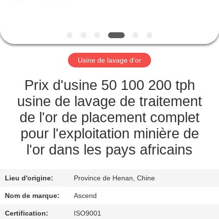
CONTRÔLE
DE
QUALITÉ
Usine de lavage d'or
CONTACTEZ-
Prix d'usine 50 100 200 tph
NOUS
usine de lavage de traitement
de l'or de placement complet
DEMANDEZ
pour l'exploitation minière de
UNE
l'or dans les pays africains
CITATION
Lieu d'origine:
Province de Henan, Chine
PLAN
Nom de marque:
Ascend
DU
Certification:
ISO9001