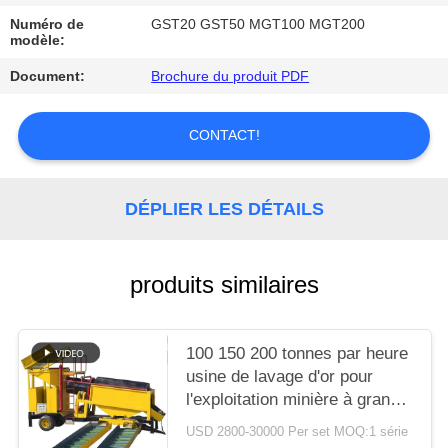
SITE
Numéro de
GST20 GST50 MGT100 MGT200
modèle:
POLITIQUE
Document:
Brochure du produit PDF
DE
CONFIDENTIALITÉ
CONTACT!
DÉPLIER LES DÉTAILS
produits similaires
100 150 200 tonnes par heure
usine de lavage d'or pour
l'exploitation minière à grande
échelle en Egypte Afrique du
USD 2800-30000 Per set MOQ:1 série
Sud