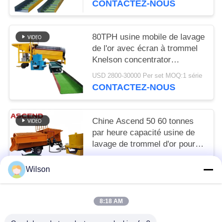
CONTACTEZ-NOUS
80TPH usine mobile de lavage
de l'or avec écran à trommel
Knelson concentrator
centrifugeur d'or et tuyau de
USD 2800-30000 Per set MOQ:1 série
serrure
CONTACTEZ-NOUS
Chine Ascend 50 60 tonnes
par heure capacité usine de
lavage de trommel d'or pour la
récupération de l'or alluvial en
USD 2800-30000 Per set MOQ:1 série
Autriche
Wilson
CONTACTEZ-NOUS
8:18 AM
Catégories populaires
Tous