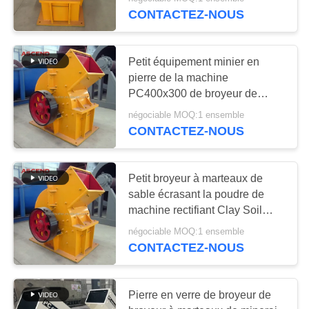
CONTACTEZ-NOUS
CONTRÔLE
DE
35
Petit équipement minier en
QUALITÉ
pierre de la machine
Double machine de
PC400x300 de broyeur de
broyeur à marteaux de sol
broyeur de petit pain
CONTACTEZ-
négociable MOQ:1 ensemble
CONTACTEZ-NOUS
NOUS
DEMANDEZ
Petit broyeur à marteaux de
sable écrasant la poudre de
UNE
49
machine rectifiant Clay Soil
CITATION
Hammer Crusher Price
broyeur de broyeur
négociable MOQ:1 ensemble
CONTACTEZ-NOUS
à marteaux
PLAN
DU
Pierre en verre de broyeur de