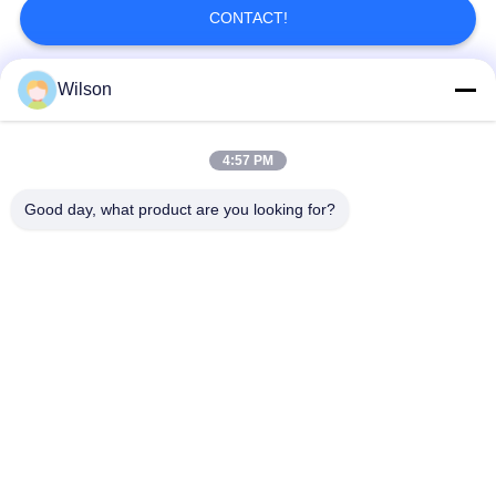
CONTACT!
Wilson
Catégories populaires
Tous
4:57 PM
Machine De Broyeur D'exploitation
Machine De Concasseur De Pierres De Mâchoire
Good day, what product are you looking for?
Double Machine De Broyeur De Petit Pain
Broyeur De Broyeur À Marteaux
Usine De Lavage D'or
Moulin Humide De Casserole D'or
Broyeur De Broyeur À Boulets
Moulin De Meulage De Raymond
Souscrivez