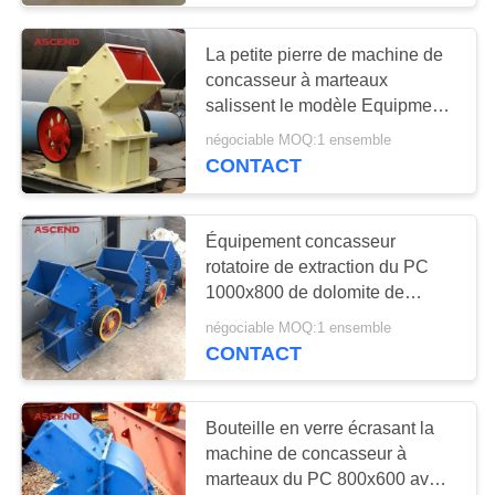
pièces de rechange
La petite pierre de machine de
de broyeur
concasseur à marteaux
salissent le modèle Equipment
du PC 400x300 de Cruhsing
négociable MOQ:1 ensemble
CONTACT
32
Équipement concasseur
rotatoire de extraction du PC
Équipement de
1000x800 de dolomite de
habillage de minerai
carrière de moulin de
négociable MOQ:1 ensemble
concasseur à marteaux
CONTACT
Bouteille en verre écrasant la
machine de concasseur à
34
marteaux du PC 800x600 avec