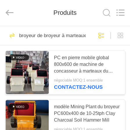
Henan
Ascend
Machinery
Equipment
Produits
Co.,
Ltd..
All
Rights
MAISON
Reserved.
40
broyeur de broyeur à marteaux
Machine de broyeur
PRODUITS
d'exploitation
PC en pierre mobile global
800x600 de machine de
AU
concasseur à marteaux du
SUJET
caillou 20-35tph de rivière petit
négociable MOQ:1 ensemble
DE
CONTACTEZ-NOUS
60
NOUS
Machine de
modèle Mining Plant du broyeur
VISITE
PC600x400 de 10-25tph Clay
concasseur de
Charcoal Soil Hammer Mill
D'USINE
pierres de mâchoire
négociable MOQ:1 ensemble