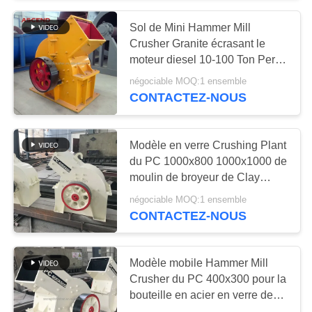
Sol de Mini Hammer Mill
57
Crusher Granite écrasant le
broyeur de broyeur
moteur diesel 10-100 Ton Per
Hour
négociable MOQ:1 ensemble
à boulets
CONTACTEZ-NOUS
Modèle en verre Crushing Plant
du PC 1000x800 1000x1000 de
moulin de broyeur de Clay
8
Charcoal Soil Crushing
négociable MOQ:1 ensemble
Moulin de meulage
Hammer
CONTACTEZ-NOUS
de Raymond
Modèle mobile Hammer Mill
Crusher du PC 400x300 pour la
bouteille en acier en verre de
chute écrasant la machine