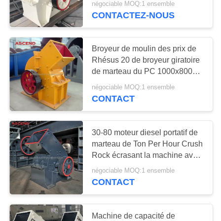
négociable MOQ:1 ensemble
CONTACTEZ-NOUS
32
Machine de
Broyeur de moulin des prix de
concasseur de
Rhésus 20 de broyeur giratoire
de marteau du PC 1000x800
pierres à percussion
pour l'extraction de l'or
négociable MOQ:1 ensemble
CONTACT
25
30-80 moteur diesel portatif de
Broyeur hydraulique
marteau de Ton Per Hour Crush
Rock écrasant la machine avec
de cône
le conducteur
négociable MOQ:1 ensemble
CONTACT
Machine de capacité de