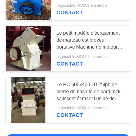
l'écran de vibration
Machine vibrante de
négociable MOQ:1 ensemble
CONTACT
criblage
Le petit modèle d'écrasement
de marteau est broyeur
portative Machine de moteur
diesel de la taille 400x300
négociable MOQ:1 ensemble
19
CONTACT
Machines
d'extraction
Le PC 600x400 10-25tph de
pierre de basalte de hard rock
auxiliaires
salissent écraser l'usine de
concasseur à marteaux
négociable MOQ:1 ensemble
CONTACT