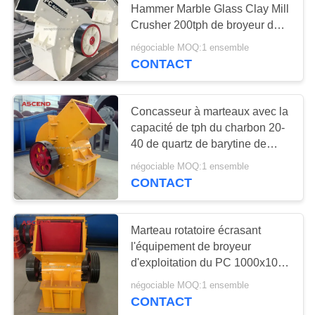
Hammer Marble Glass Clay Mill
29
Crusher 200tph de broyeur du
broyeur composé
PC 1300x1200
négociable MOQ:1 ensemble
vertical
CONTACT
Concasseur à marteaux avec la
capacité de tph du charbon 20-
40 de quartz de barytine de
convoyeur écrasant l'usine
29
négociable MOQ:1 ensemble
CONTACT
Machine de broyeur
d'amende de
Marteau rotatoire écrasant
rendement élevé
l'équipement de broyeur
d'exploitation du PC 1000x1000
de gravier de calcite de béton
négociable MOQ:1 ensemble
CONTACT
10