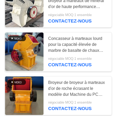
broyeur à marteaux de minerai
SITE
d'or de haute performance
extrayant écrasant l'équipement
négociable MOQ:1 ensemble
60
POLITIQUE
CONTACTEZ-NOUS
DE
usine de lavage d'or
CONFIDENTIALITÉ
Concasseur à marteaux lourd
pour la capacité élevée de
marbre de basalte de chaux
écrasant l'usine
négociable MOQ:1 ensemble
CONTACTEZ-NOUS
57
moulin humide de
Broyeur de broyeur à marteaux
d'or de roche écrasant le
casserole d'or
modèle dur Machine du PC
800x600 de broyeur de pierres
négociable MOQ:1 ensemble
CONTACTEZ-NOUS