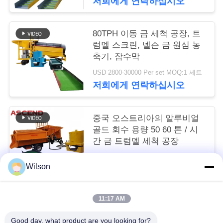
저희에게 연락하십시오
구
하
80TPH 이동 금 세척 공장, 트
럼멜 스크린, 넬슨 금 원심 농
세
축기, 잠수막
요
USD 2800-30000 Per set MOQ:1 세트
저희에게 연락하십시오
사
중국 오스트리아의 알루비얼
이
골드 회수 용량 50 60 톤 / 시
간 금 트럼멜 세척 공장
트
USD 2800-30000 Per set MOQ:1 세트
맵
Wilson
저희에게 연락하십시오
개
11:17 AM
모든
인
Good day, what product are you looking for?