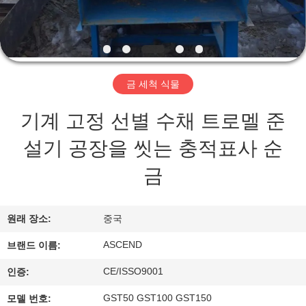
하
여
공
금 세척 식물
장
기계 고정 선별 수채 트로멜 준
여
설기 공장을 씻는 충적표사 순
행
금
품
원래 장소:
중국
질
ASCEND
브랜드 이름:
관
CE/ISSO9001
인증:
리
GST50 GST100 GST150
모델 번호: