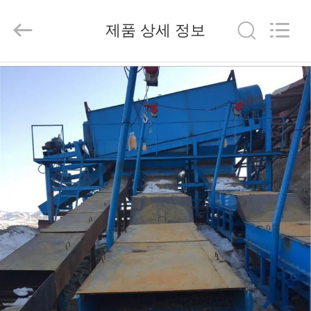
Copyright
©
2020
제품 상세 정보
-
2026
Henan
Ascend
Machinery
집
Equipment
Co.,
Ltd..
All
Rights
Reserved.
제
품
우
리
에
대