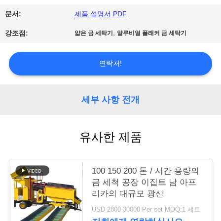
문서:
제품 설명서 PDF
연
,
강조점:
얇은 금 세탁기
알루비얼 플래커 금 세탁기
락
주
연락처!
세
요
세부 사항 전개
인
유사한 제품
용
문
100 150 200 톤 / 시간 용량의
금 세척 공장 이집트 남 아프
을
리카의 대규모 광산
요
USD 2800-30000 Per set MOQ:1 세트