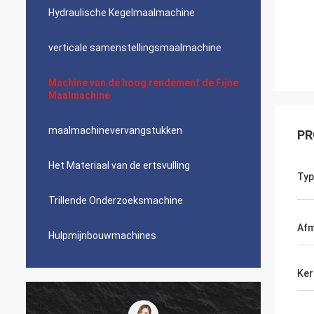
Hydraulische Kegelmaalmachine
verticale samenstellingsmaalmachine
Machine van de hoog rendement de Fijne
Maalmachine
maalmachinevervangstukken
PR
Het Materiaal van de ertsvulling
Typ
Trillende Onderzoeksmachine
Afm
Hulpmijnbouwmachines
Ke