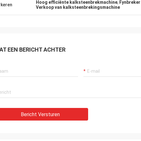
Hoog efficiënte kalksteenbrekmachine
,
Fynbreker
keren
Verkoop van kalksteenbrekingsmachine
Mark Joe
te verkoper, uitstekend product,
gewone prijs, en het
mpliceerde verschepen. Wij
 niet met Henan gelukkiger zijn
AT EEN BERICHT ACHTER
n Machines en Materiaal Co Ltd - de
ling was uitstekend door, zodat
elijk te contacteren en
e altijd uiterst snel. Absoluut
erheugt op toekomstige orden met
ijf.
Bericht Versturen