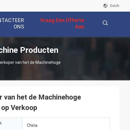
Dutch
NTACTEER
Vraag Een Offerte
ONS
Aan
chine Producten
描
jzerkoper van het de Machinehoge
述
er van het de Machinehoge
 op Verkoop
n
China