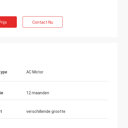
rijs
Contact Nu
type
AC Motor
ie
12 maanden
t
verschillende grootte