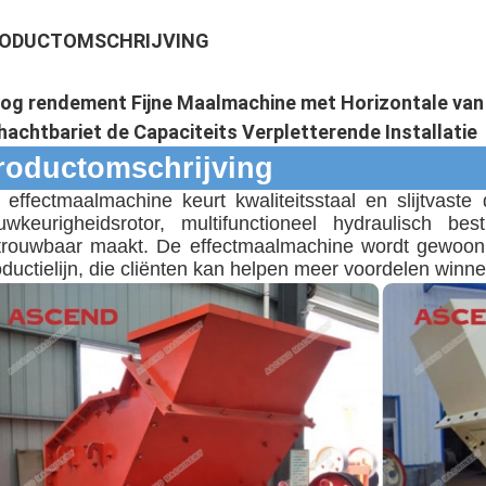
ODUCTOMSCHRIJVING
og rendement Fijne Maalmachine met Horizontale van
hachtbariet de Capaciteits Verpletterende Installatie
roductomschrijving
 effectmaalmachine keurt kwaliteitsstaal en slijtvaste
uwkeurigheidsrotor, multifunctioneel hydraulisch be
trouwbaar maakt.
De effectmaalmachine wordt gewoonli
oductielijn, die cliënten kan helpen meer voordelen winn