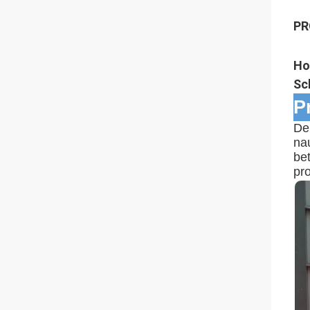
PR
Ho
Sc
P
De
na
be
pr