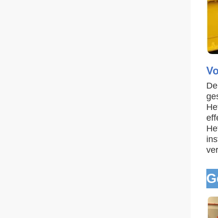
Vo
De 
ges
He
ef
He
ins
ve
G