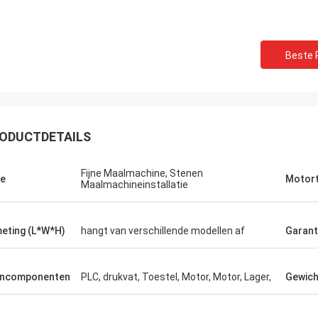
Beste P
ODUCTDETAILS
Fijne Maalmachine, Stenen
e
Motor
Maalmachineinstallatie
eting (L*W*H)
hangt van verschillende modellen af
Garant
rncomponenten
PLC, drukvat, Toestel, Motor, Motor, Lager,
Gewich