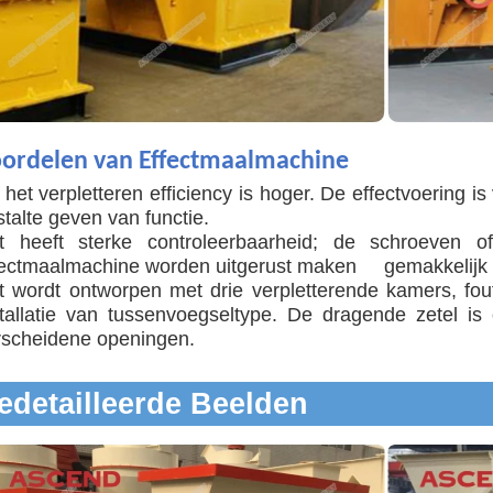
ordelen van Effectmaalmachine
het verpletteren efficiency is hoger. De effectvoering is 
talte geven van functie.
t heeft sterke controleerbaarheid; de schroeven o
fectmaalmachine worden uitgerust maken gemakkelijk
t wordt ontworpen met drie verpletterende kamers, fout
tallatie
van tussenvoegseltype. De dragende zetel is 
rscheidene openingen.
edetailleerde Beelden