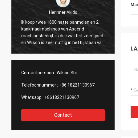
Mar
Jose Anthony
Stijg bedrijf verstrekte me de goede
Perfec
naverkoopdienst na het kopen van hun
buiten
gouden installatie van de ertsvulling, die
ongeco
n
belangrijk voor me is, zal nadenken om de
konden
LA
tweede installatie te kopen
stijge
Medede
gemakk
antwoordd
Contactpersoon :
Wilson Shi
zich v
dit bedr
Telefoonnummer :
+86 18221130967
Whatsapp :
+8618221130967
Contact