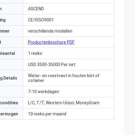
m
ASCEND
ing
CE/ISSO9001
mmer
verschillende modellen
t
Productenbrochure PDF
elaantal
1 reeks
USD 3500-35000 Per set
Water- en roestvast in houten kist of
g Details
cotainer
7-10 werkdagen
condities
L/C, T/T, Western Union, MoneyGram
 vermogen
10 reeks per maand