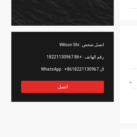
اتصل شخص :
Wilson Shi
رقم الهاتف :
+86 18221130967
ال WhatsApp :
+8618221130967
اتصل