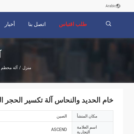
Arabic
طلب اقتباس
اتصل بنا
أخبار
描
آ
منزل
/
آلة محطم غ
述
خام الحديد والنحاس آلة تكسير الحجر الج
مكان المنشأ
الصين
اسم العلامة
ASCEND
التجارية