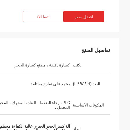
افضل سعر
ﺎﺘﺼﻟ ﺍﻶﻧ
تفاصيل المنتج
يكتب
كسارة دقيقة ، مصنع كسارة الحجر
البعد (L * W * H)
يعتمد على نماذج مختلفة
PLC ، وعاء الضغط ، العتاد ، المحرك ، المح
المكونات الأساسية
المحمل ،
آلة كسر الحجر الجيري عالية الكفاءة,محطم 
إبراز