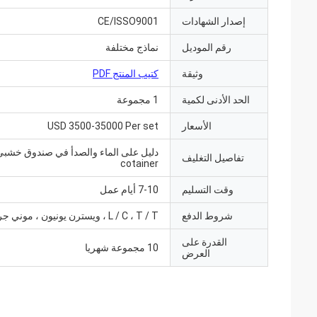
إصدار الشهادات
CE/ISSO9001
رقم الموديل
نماذج مختلفة
وثيقة
كتيب المنتج PDF
الحد الأدنى لكمية
1 مجموعة
الأسعار
USD 3500-35000 Per set
دليل على الماء والصدأ في صندوق خشبي
تفاصيل التغليف
cotainer
وقت التسليم
7-10 أيام عمل
شروط الدفع
L / C ، T / T ، ويسترن يونيون ، موني جرام
القدرة على
10 مجموعة شهريا
العرض