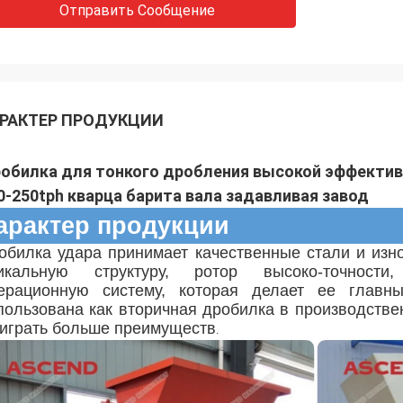
Отправить Сообщение
РАКТЕР ПРОДУКЦИИ
обилка для тонкого дробления высокой эффектив
0-250tph кварца барита вала задавливая завод
арактер продукции
обилка удара принимает качественные стали и изно
икальную структуру, ротор высоко-точности,
ерационную систему, которая делает ее главн
пользована как вторичная дробилка в производстве
играть больше преимуществ
.