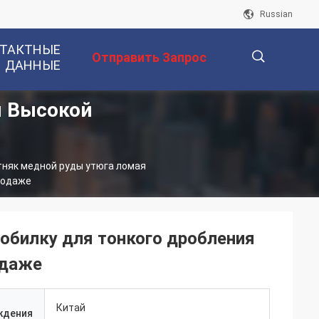
Russian
ТАКТНЫЕ
Отправить Запрос
ДАННЫЕ
я Высокой
描
няк медной руды утюга ломая
述
родаже
обилку для тонкого дробления
одаже
Китай
ждения