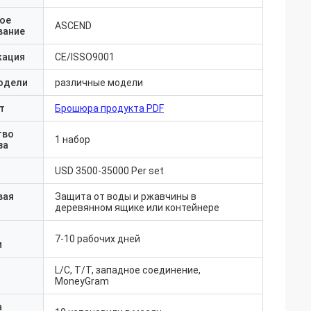
ое
ASCEND
вание
кация
CE/ISSO9001
одели
различные модели
т
Брошюра продукта PDF
тво
1 набор
за
USD 3500-35000 Per set
вая
Защита от воды и ржавчины в
деревянном ящике или контейнере
7-10 рабочих дней
и
L/C, T/T, западное соединение,
MoneyGram
а