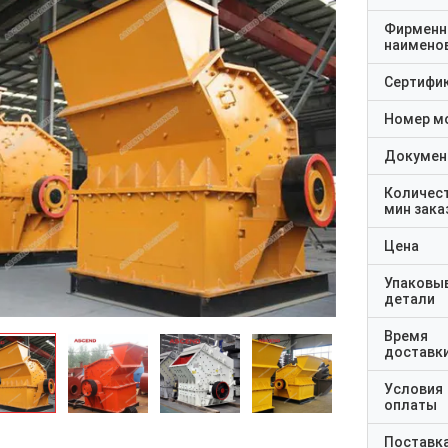
Фирменн
наимено
Сертифи
Номер м
Докумен
Количес
мин зака
Цена
Упаковы
детали
Время
доставк
Условия
оплаты
Поставк