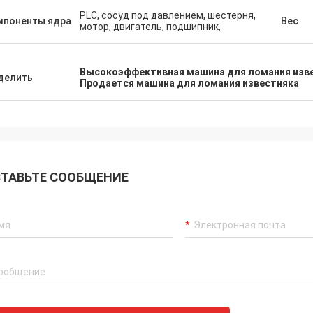
 seller, excellent product, superb
PLC, сосуд под давлением, шестерня,
мпоненты ядра
Вес
мотор, двигатель, подшипник,
and straightforward shipping. We
not be happier with Henan Ascend
ery and Equipment Co Ltd -
Высокоэффективная машина для ломания изв
ication was excellent
делить
Продается машина для ломания известняка
hout, so easy to contact and
 responded extremely quickly.
ely looking forward to future orders
his company.
ТАВЬТЕ СООБЩЕНИЕ