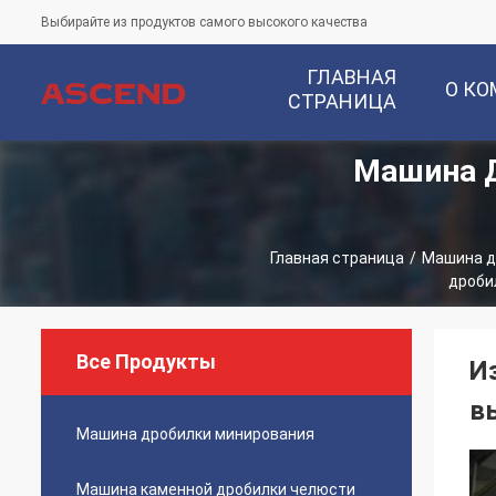
Выбирайте из продуктов самого высокого качества
ГЛАВНАЯ
О К
СТРАНИЦА
Машина Д
Главная страница
/
Машина д
дроби
Все Продукты
И
в
Машина дробилки минирования
Машина каменной дробилки челюсти