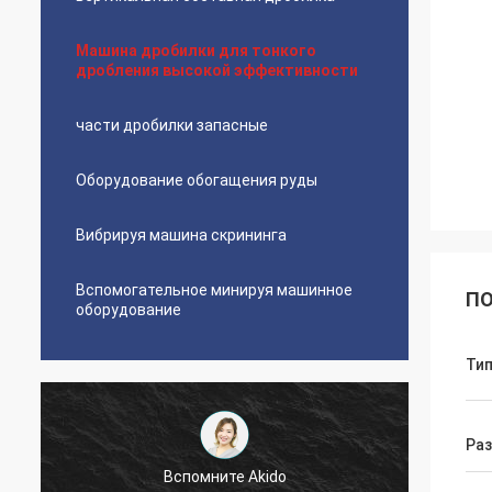
Машина дробилки для тонкого
дробления высокой эффективности
части дробилки запасные
Оборудование обогащения руды
Вибрируя машина скрининга
Вспомогательное минируя машинное
ПО
оборудование
Ти
Раз
Хосе Энтони