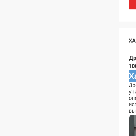
ХА
Др
10
Х
Др
ун
оп
ис
вы