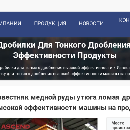
КОН
ОМПАНИИ
ПРОДУКЦИЯ
НОВОСТИ
робилки Для Тонкого Дроблени
Эффективности Продукты
робилки для тонкого дробления высокой эффективности
/
Извест
лку для тонкого дробления высокой эффективности машины на п
звестняк медной руды утюга ломая др
ысокой эффективности машины на пр
Место
происхо