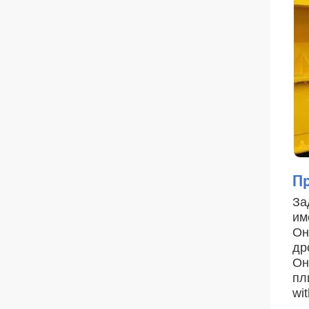
П
За
им
Он
др
Он
пл
wi