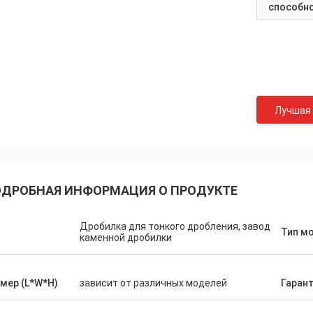
способн
Лучшая
ДРОБНАЯ ИНФОРМАЦИЯ О ПРОДУКТЕ
Дробилка для тонкого дробления, завод
п
Тип м
каменной дробилки
мер (L*W*H)
зависит от различных моделей
Гаран
Mark Joe