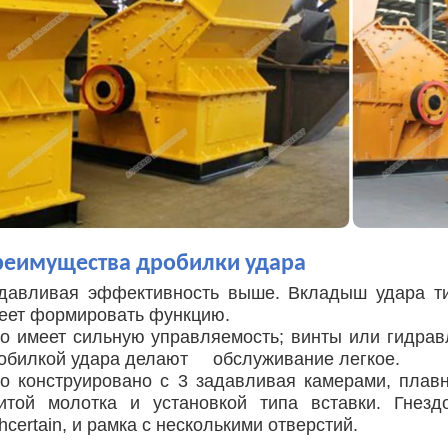
реимущества дробилки удара
давливая эффективность выше. Вкладыш удара ти
еет формировать функцию.
о имеет сильную управляемость; винты или гидрав
обилкой удара делают обслуживание легкое.
о конструировано с 3 задавливая камерами, плав
итой молотка и установкой
типа вставки. Гнез
thcertain, и рамка с несколькими отверстий.