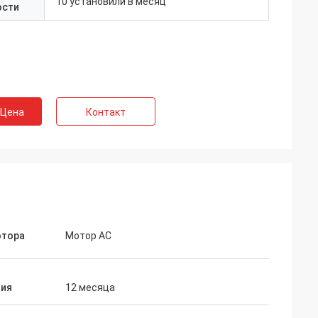
10 установили в месяц
ости
 Цена
Контакт
отора
Мотор AC
тия
12 месяца