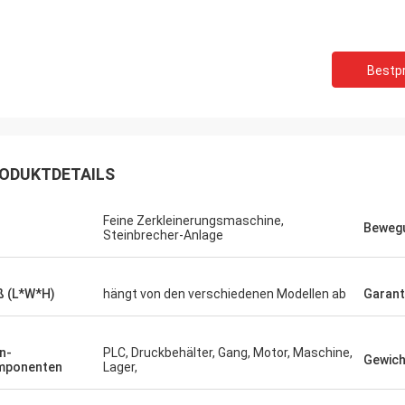
Bestpr
ODUKTDETAILS
Feine Zerkleinerungsmaschine,
Beweg
Steinbrecher-Anlage
 (L*W*H)
hängt von den verschiedenen Modellen ab
Garant
n-
PLC, Druckbehälter, Gang, Motor, Maschine,
Gewich
mponenten
Lager,
Mark Joe