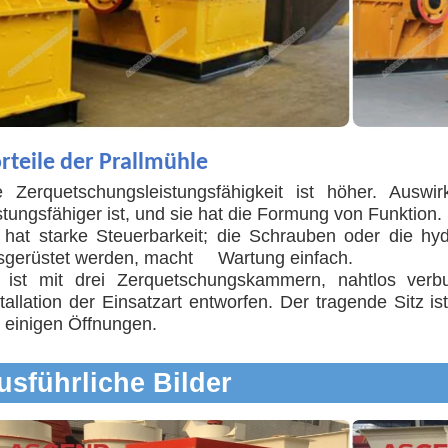
rteile der Prallmühle
e Zerquetschungsleistungsfähigkeit ist höher. Auswi
stungsfähiger ist, und sie hat die Formung von Funktion.
 hat starke Steuerbarkeit; die Schrauben oder die hydr
sgerüstet werden, macht Wartung einfach.
 ist mit drei Zerquetschungskammern, nahtlos verb
tallation der
Einsatzart
entworfen
. Der tragende Sitz i
t einigen Öffnungen.
usführliche Bilder