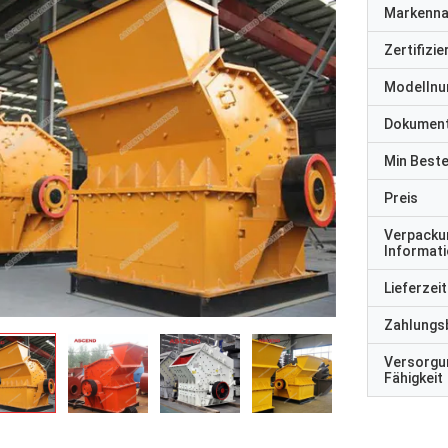
Markenn
Zertifizi
Modelln
Dokumen
Min Best
Preis
Verpacku
Informat
Lieferzeit
Zahlungs
Versorgu
Fähigkeit