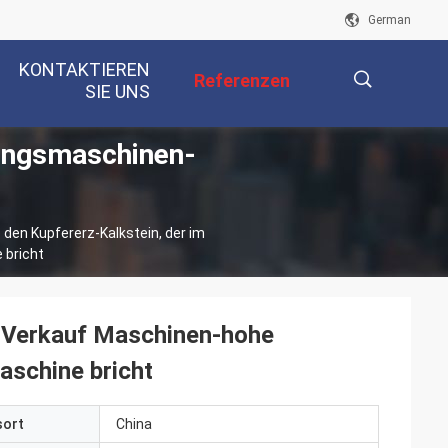
German
KONTAKTIEREN
Referenzen
SIE UNS
rungsmaschinen-
描
 den Kupfererz-Kalkstein, der im
述
 bricht
m Verkauf Maschinen-hohe
aschine bricht
sort
China