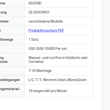
ame
ASCEND
erung
CE/ISSO9001
ummer
verschiedene Modelle
t
Produktbroschüre PDF
ellmenge
1 Satz
USD 3500-35000 Per set
ng
Wasser- und rostfrei in Holzkiste oder
ionen
Container
7-10 Werktage
bedingungen
L/C, T/T, Western Union, MoneyGram
ngsmaterial-
10 eingestellt pro Monat