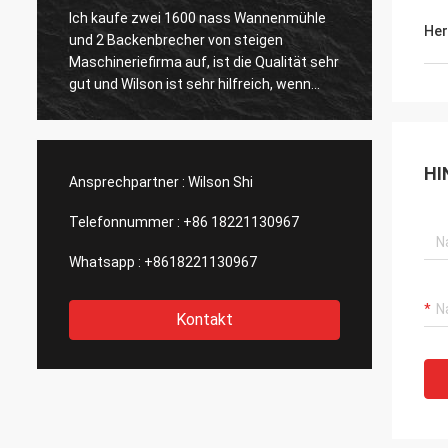
Steigen Firma erbrachte mir guten
Perfek
Her
Kundendienst, nachdem sie ihre
Produk
r
GoldErzaufbereitungsanlage gekauft hat,
Verschiffen. Wir könn
die-, ist wichtig zu mir, wird betrachten,
glückl
um die zweite Anlage zu kaufen auf
und Eq
war au
Verbin
HI
n
extrem schnell
Ansprechpartner :
Wilson Shi
schaue
mit di
Telefonnummer :
+86 18221130967
Whatsapp :
+8618221130967
Kontakt