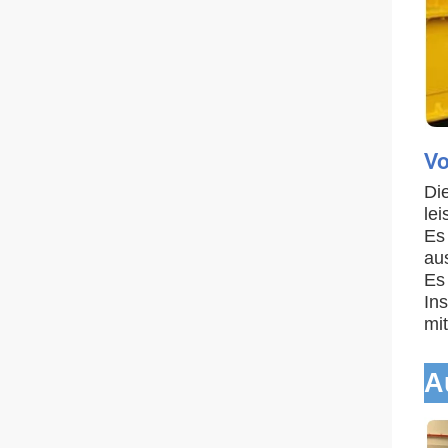
Vo
Di
lei
Es
au
Es
Ins
mi
A