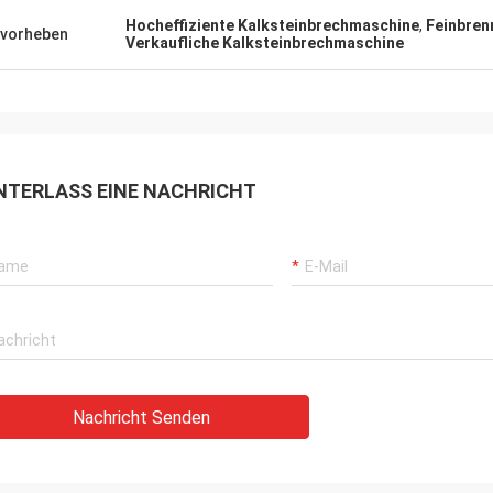
ter Verkäufer, ausgezeichnetes
Hocheffiziente Kalksteinbrechmaschine
,
Feinbren
vorheben
Verkaufliche Kalksteinbrechmaschine
t, großartiger Preis und direktes
ten nicht mit Henan
icher sein aufsteigen Maschinerie
uipment Co Ltd - Kommunikation
sgezeichnet gänzlich, so einfach in
dung zu treten und reagierte immer
NTERLASS EINE NACHRICHT
. Bestimmt, vorwärts
nd zu den zukünftigen Aufträgen
eser Firma.
Nachricht Senden