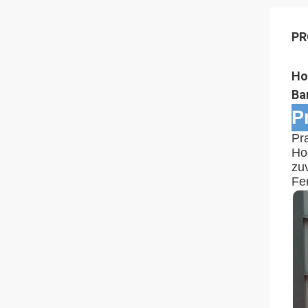
PR
Ho
Ba
P
Pr
Ho
zu
Fe