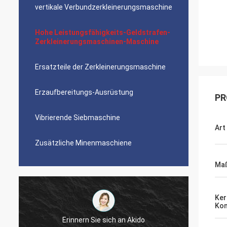
vertikale Verbundzerkleinerungsmaschine
Hohe Leistungsfähigkeits-Geldstrafen-
Zerkleinerungsmaschinen-Maschine
Ersatzteile der Zerkleinerungsmaschine
Erzaufbereitungs-Ausrüstung
PR
Vibrierende Siebmaschine
Art
Zusätzliche Minenmaschiene
Maß
Ker
Ko
Jose Anthony