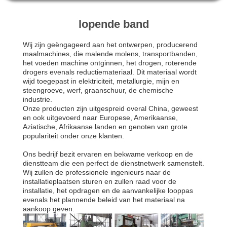
CONTACTEER
ONS
lopende band
Wij zijn geëngageerd aan het ontwerpen, producerend
VERZOEK
maalmachines, die malende molens, transportbanden,
het voeden machine ontginnen, het drogen, roterende
OM EEN
drogers evenals reductiemateriaal. Dit materiaal wordt
CITAAT
wijd toegepast in elektriciteit, metallurgie, mijn en
steengroeve, werf, graanschuur, de chemische
industrie.
Onze producten zijn uitgespreid overal China, geweest
SITEMAP
en ook uitgevoerd naar Europese, Amerikaanse,
Aziatische, Afrikaanse landen en genoten van grote
populariteit onder onze klanten.
PRIVACYBELEID
Ons bedrijf bezit ervaren en bekwame verkoop en de
dienstteam die een perfect de dienstnetwerk samenstelt.
Wij zullen de professionele ingenieurs naar de
installatieplaatsen sturen en zullen raad voor de
installatie, het opdragen en de aanvankelijke looppas
evenals het plannende beleid van het materiaal na
aankoop geven.