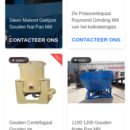
CONTACTEER
ONS
De Potasveldspaat
Raymond Grinding Mill
Steen Malend Gietijzer
van het kalksteengips
Gouden Nat Pan Mill
VERZOEK
OM EEN
CONTACTEER ONS
CONTACTEER ONS
CITAAT
HOT
SITEMAP
PRIVACYBELEID
Gouden Centrifugaal
1100 1200 Gouden
Gouden de
Natte Pan Mill