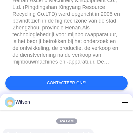
Henan Ascend Machinery & Equipment Co.,
Ltd. (Pingdingshan Xingyang Resource
Recycling Co.LTD) werd opgericht in 2005 en
bevindt zich in de hightechzone van de stad
Zhengzhou, provincie Henan.Als
technologiebedrijf voor mijnbouwapparatuur,
is het bedrijf betrokken bij het onderzoek en
de ontwikkeling, de productie, de verkoop en
de dienstverlening na de verkoop van
mijnbouwmachines en -apparatuur. De
belangrijkste producten van de onderneming
zijn breekmachines, slijpmachineapparatuur,
mineraalverwerkingsapparatuur, roterende
CONTACTEER ONS!
droger en breekmachine- en
slijpmachineonderdelen.Ascend machinery ...
Wilson
populaire categorieën
Alle
4:43 AM
De Machine Van De
De Machine Van De