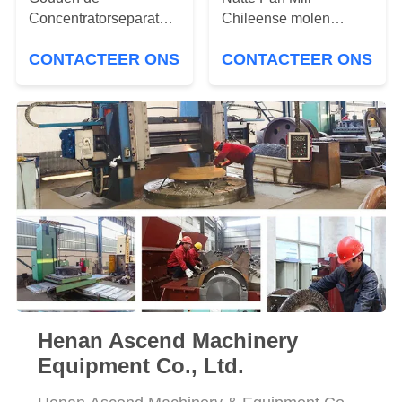
Concentratorseparator
Chileense molen
van het Erts Zware
malende machine
CONTACTEER ONS
CONTACTEER ONS
Zwarte Zand
Henan Ascend Machinery
Equipment Co., Ltd.