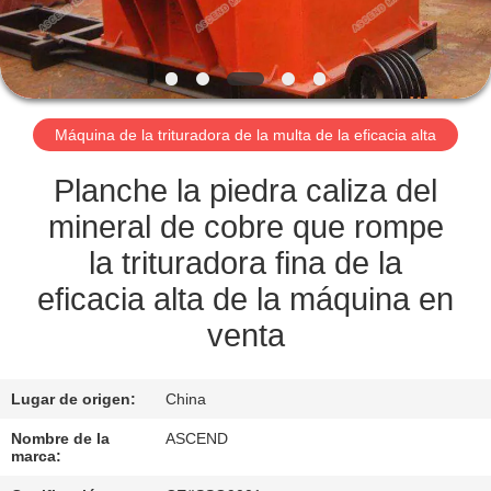
CONTROL
DE
CALIDAD
Máquina de la trituradora de la multa de la eficacia alta
ÉNTRENOS
Planche la piedra caliza del
EN
mineral de cobre que rompe
CONTACTO
la trituradora fina de la
CON
eficacia alta de la máquina en
venta
PIDA
UNA
Lugar de origen:
China
CITA
Nombre de la
ASCEND
marca: