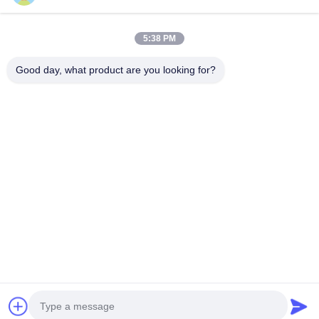
5:38 PM
Categorías Populares
Todos
Good day, what product are you looking for?
Máquina De La Trituradora De La Explotación Minera
Máquina De La Trituradora De Piedra Del Mandíbula
Máquina Doble De La Trituradora Del Rollo
Trituradora Del Molino De Martillo
Planta Que Se Lava Del Oro
Molino Mojado De La Cacerola Del Oro
Trituradora Del Molino De Bola
Molino De Pulido De Raymond
Suscriba