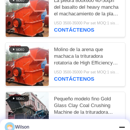
La piedra 800x600 40-50tph
del basalto del heavy mancha
el machacamiento de la planta
fina de la trituradora de la
USD 3500-35000 Per set MOQ:1 sistema
eficacia alta
CONTÁCTENOS
Molino de la arena que
machaca la trituradora
rotatoria de High Efficiency
Fine del modelo de la minería
USD 3500-35000 Per set MOQ:1 sistema
aurífera 1200x1200
CONTÁCTENOS
Pequeño modelo fino Gold
Glass Clay Coal Crushing
Machine de la trituradora
800x400 de la eficacia alta
USD 3500-35000 Per set MOQ:1 sistema
Wilson
CONTÁCTENOS