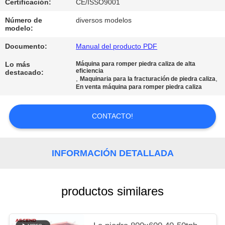
Certificación:
CE/ISSO9001
MAPA
DEL
Número de
diversos modelos
modelo:
SITIO
Documento:
Manual del producto PDF
Lo más
Máquina para romper piedra caliza de alta
POLÍTICA
eficiencia
destacado:
,
,
Maquinaria para la fracturación de piedra caliza
DE
En venta máquina para romper piedra caliza
PRIVACIDAD
CONTACTO!
INFORMACIÓN DETALLADA
productos similares