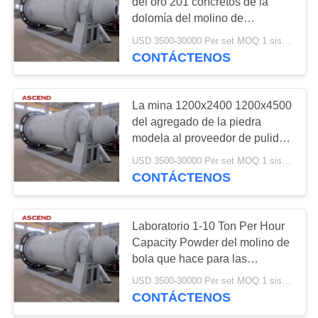
del oro 201 concretos de la
MAPA
dolomía del molino de
DEL
Construction Ball Grinding del
USD 3500-30000 Per set MOQ:1 sistema
60
SITIO
modelo 1500x3000
CONTÁCTENOS
planta que se lava
POLÍTICA
del oro
La mina 1200x2400 1200x4500
DE
del agregado de la piedra
modela al proveedor de pulido
PRIVACIDAD
del molino de bola
USD 3500-30000 Per set MOQ:1 sistema
CONTÁCTENOS
57
molino mojado de la
Laboratorio 1-10 Ton Per Hour
Capacity Powder del molino de
cacerola del oro
bola que hace para las
industrias de cerámica
USD 3500-30000 Per set MOQ:1 sistema
CONTÁCTENOS