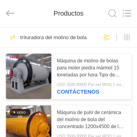
-
2026
Henan
Ascend
Productos
Machinery
Equipment
Co.,
Ltd..
HOGAR
All
40
Rights
trituradora del molino de bola
Reserved.
Máquina de la
PRODUCTOS
trituradora de la
Máquina de molino de bolas
explotación minera
para moler piedra mármol 15
SOBRE
toneladas por hora Tipo de
NOSOTROS
equipo de minería
USD 3500-30000 Per set MOQ:1 sistema
CONTÁCTENOS
60
VIAJE
Máquina de la
DE
Máquina de pulir de cerámica
LA
del molino de bola del
trituradora de piedra
concentrado 1200x4500 de la
FÁBRICA
del mandíbula
minería aurífera
USD 3500-30000 Per set MOQ:1 sistema