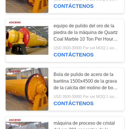
CONTÁCTENOS
CONTROL
DE
35
equipo de pulido del oro de la
CALIDAD
piedra de la máquina de Quartz
Máquina doble de la
Coal Marble 10 Ton Per Hour
Ball Mill del modelo 1500x5700
trituradora del rollo
ÉNTRENOS
USD 3500-30000 Per set MOQ:1 sistema
CONTÁCTENOS
EN
CONTACTO
Bola de pulido de acero de la
CON
baritina 1500x4500 de la grava
49
de la calcita del molino de bola
PIDA
de la construcción para la
trituradora del
USD 3500-30000 Per set MOQ:1 sistema
planta de piedra
UNA
CONTÁCTENOS
molino de martillo
CITA
máquina de proceso de cristal