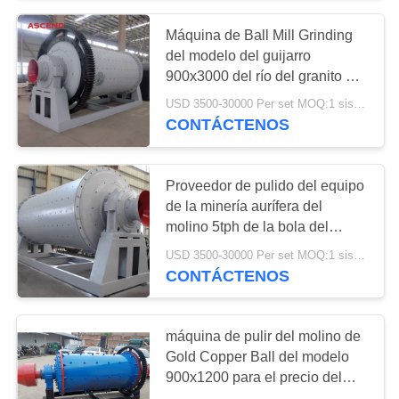
Máquina de Ball Mill Grinding
57
del modelo del guijarro
trituradora del
900x3000 del río del granito del
heavy para la planta del
USD 3500-30000 Per set MOQ:1 sistema
molino de bola
cemento
CONTÁCTENOS
Proveedor de pulido del equipo
de la minería aurífera del
molino 5tph de la bola del
8
basalto 900x1800 de la piedra
USD 3500-30000 Per set MOQ:1 sistema
Molino de pulido de
caliza
CONTÁCTENOS
Raymond
máquina de pulir del molino de
Gold Copper Ball del modelo
900x1200 para el precio del
mineral de hierro