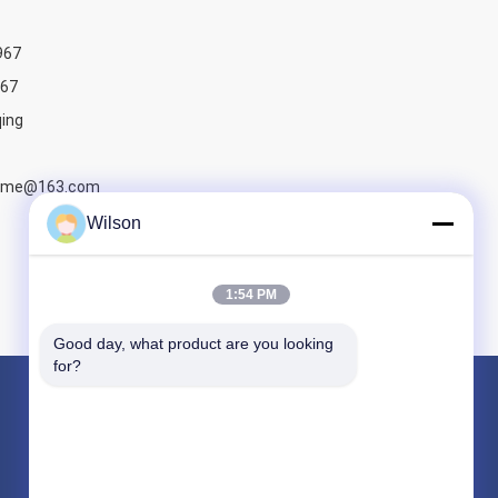
967
67
qing
ndme@163.com
Wilson
1:54 PM
Good day, what product are you looking 
for?
Productos
Máquina de la trituradora de la explotación minera
Máquina de la trituradora de piedra del mandíbula