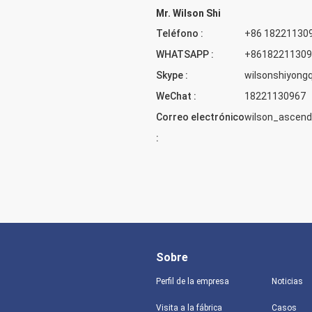
Mr. Wilson Shi
Teléfono :
+86 18221130
WHATSAPP :
+86182211309
Skype :
wilsonshiyong
WeChat :
18221130967
Correo electrónico
wilson_asce
:
Sobre
Perfil de la empresa
Noticias
Visita a la fábrica
Casos