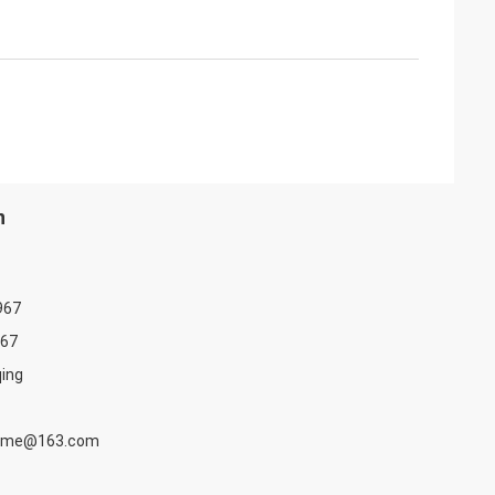
n
967
67
qing
ndme@163.com