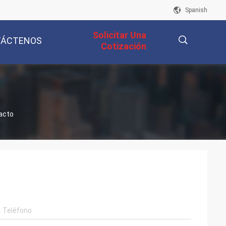
Spanish
Solicitar Una
TÁCTENOS
Cotización
描
acto
述