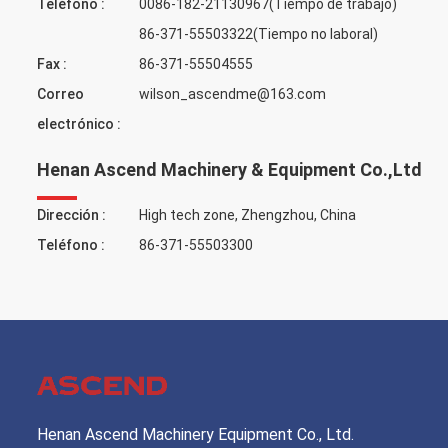
Teléfono :
0086-182-21130967(Tiempo de trabajo)
86-371-55503322(Tiempo no laboral)
Fax :
86-371-55504555
Correo
wilson_ascendme@163.com
electrónico :
Henan Ascend Machinery & Equipment Co.,Ltd
Dirección :
High tech zone, Zhengzhou, China
Teléfono :
86-371-55503300
Henan Ascend Machinery Equipment Co., Ltd.