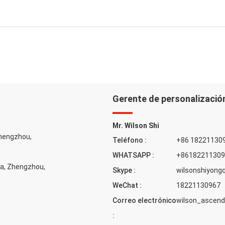
Gerente de personalizació
Mr. Wilson Shi
Zhengzhou,
Teléfono :
+86 18221130
WHATSAPP :
+86182211309
ía, Zhengzhou,
Skype :
wilsonshiyong
WeChat :
18221130967
Correo electrónico
wilson_asce
: