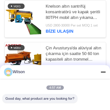
Knelson altın santrifüj
konsantratörü ve kapak şeritli
80TPH mobil altın yıkama
tesisi
USD 2800-30000 Per set MOQ:1 set
BIZE ULAŞIN
Çin Avusturya'da alüviyal altın
çıkarma için saatte 50 60 ton
kapasiteli altın trommel
yıkama tesisi
USD 2800-30000 Per set MOQ:1 set
Wilson
BIZE ULAŞIN
4:57 AM
Popüler Kategoriler
Tüm
Good day, what product are you looking for?
Maden Kırma Makinesi
Çeneli Taş Kırma Makinası