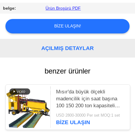
POLITIKASI
belge:
Ürün Broşürü PDF
BIZE ULAŞIN!
AÇILMIŞ DETAYLAR
benzer ürünler
Mısır'da büyük ölçekli
madencilik için saat başına
100 150 200 ton kapasiteli
altın yıkama tesisi Güney
USD 2800-30000 Per set MOQ:1 set
Afrika
BIZE ULAŞIN