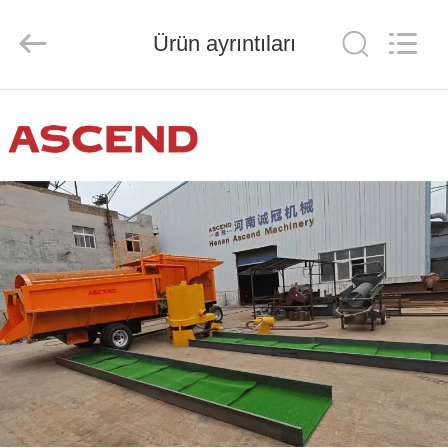
Ascend
Machinery
Equipment
Ürün ayrıntıları
Co.,
Ltd..
All
Rights
Reserved.
EV
ÜRÜN:%
S
HAKKIMIZDA
FABRIKA
TURU
KALITE