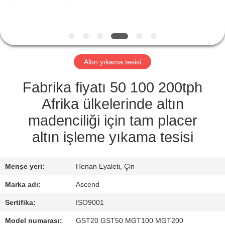
KONTROL
BIZIMLE
ILETIŞIME
Altın yıkama tesisi
GEÇIN
Fabrika fiyatı 50 100 200tph
BIR
Afrika ülkelerinde altın
TEKLIF
madenciliği için tam placer
ISTEĞI
altın işleme yıkama tesisi
SITE
Menşe yeri:
Henan Eyaleti, Çin
HARITASI
Marka adı:
Ascend
Sertifika:
ISO9001
GIZLILIK
Model numarası:
GST20 GST50 MGT100 MGT200