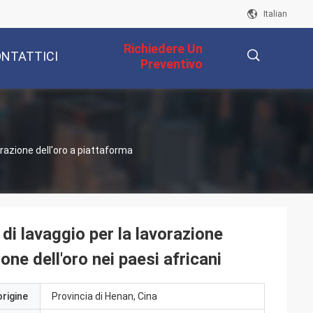
Italian
Richiedere Un
NTATTICI
Preventivo
i
描
orazione dell'oro a piattaforma
述
di lavaggio per la lavorazione
one dell'oro nei paesi africani
origine
Provincia di Henan, Cina