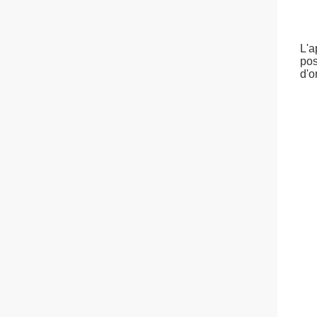
L'a
pos
d'o