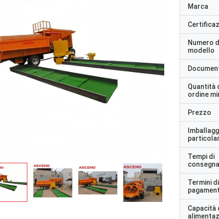
Marca
Certifica
Numero d
modello
Documen
Quantità 
ordine m
Prezzo
Imballagg
particolar
Tempi di
consegn
Termini di
pagamen
Capacità 
alimenta