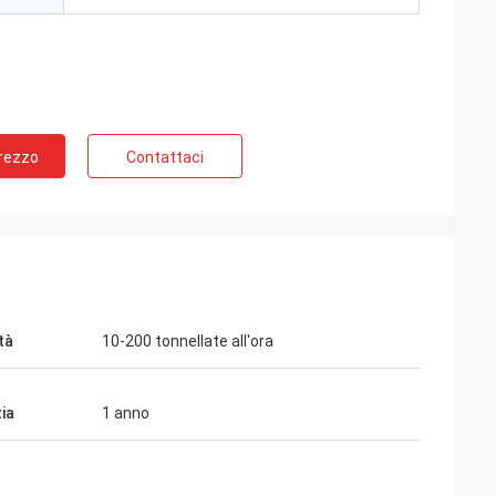
Prezzo
Contattaci
tà
10-200 tonnellate all'ora
ia
1 anno