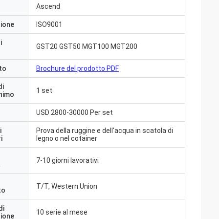
Ascend
zione
ISO9001
i
GST20 GST50 MGT100 MGT200
to
Brochure del prodotto PDF
di
1 set
inimo
USD 2800-30000 Per set
i
Prova della ruggine e dell'acqua in scatola di
i
legno o nel cotainer
7-10 giorni lavorativi
a
T/T, Western Union
to
di
10 serie al mese
zione