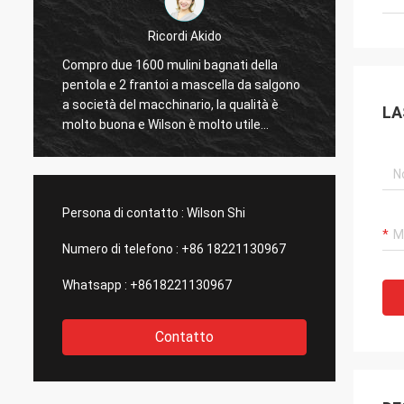
rdi Akido
Jose Anthony
lini bagnati della
Sale alla società mi ha fornito il buon
 a mascella da salgono
servizio di dopo-vendita dopo l'acqui
inario, la qualità è
della loro pianta di condimento del
LA
on è molto utile
minerale metallifero dell'oro, quella è
tutto il supporto
importante me, considererà di comp
 prodotto più dell'oro
la seconda pianta
l lavoro con loro ed
esta società!
Persona di contatto :
Wilson Shi
Numero di telefono :
+86 18221130967
Whatsapp :
+8618221130967
Contatto