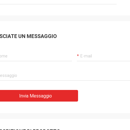
Mark Joe
Venditore perfetto, prodotto eccellente,
sto
prezzo superbo e trasporto diretto. Non
potremmo essere più soddisfatti di
SCIATE UN MESSAGGIO
Henan saliamo a Co srl degli impianti e
rare
delle macchine - la comunicazione era
eccellente interamente, così facile da
contattare e sempre ha risposto
estremamente rapidamente.
Definitivamente guardando in avanti agli
ordini futuri con questa società.
Invia Messaggio