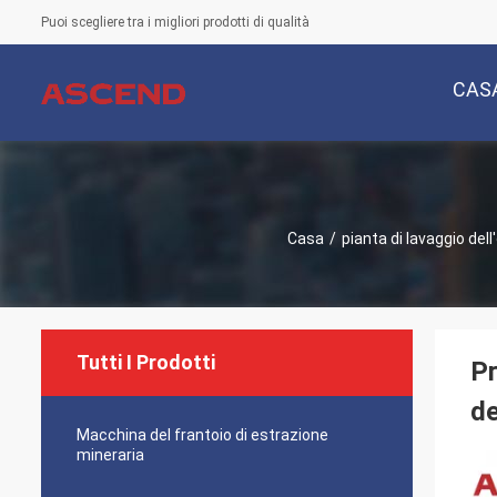
Puoi scegliere tra i migliori prodotti di qualità
CAS
Casa
/
pianta di lavaggio dell
Tutti I Prodotti
Pr
de
Macchina del frantoio di estrazione
mineraria