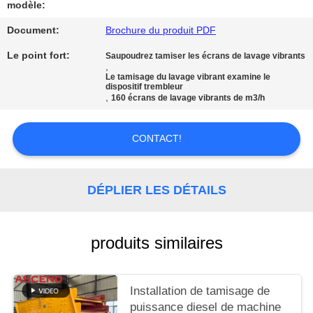
SITE
modèle:
Document:
Brochure du produit PDF
POLITIQUE
Le point fort:
Saupoudrez tamiser les écrans de lavage vibrants
,
DE
Le tamisage du lavage vibrant examine le
dispositif trembleur
CONFIDENTIALITÉ
,
160 écrans de lavage vibrants de m3/h
CONTACT!
DÉPLIER LES DÉTAILS
produits similaires
Installation de tamisage de
puissance diesel de machine