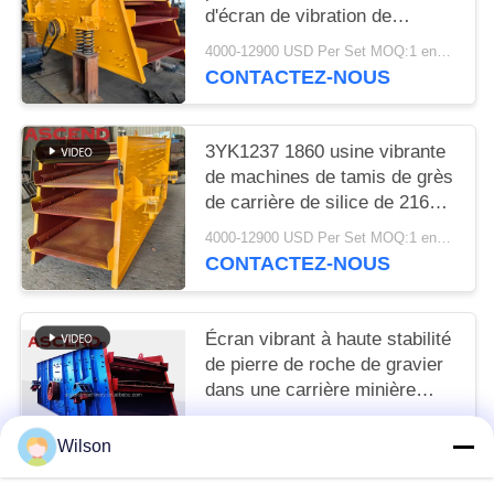
d'écran de vibration de
gisement du sable 4YK1848
4000-12900 USD Per Set MOQ:1 ensemble
CONTACTEZ-NOUS
3YK1237 1860 usine vibrante
de machines de tamis de grès
de carrière de silice de 2160
modèles
4000-12900 USD Per Set MOQ:1 ensemble
CONTACTEZ-NOUS
Écran vibrant à haute stabilité
de pierre de roche de gravier
dans une carrière minière
pour les pays africains
USD 3800-5900 set MOQ:1 série
Wilson
CONTACTEZ-NOUS