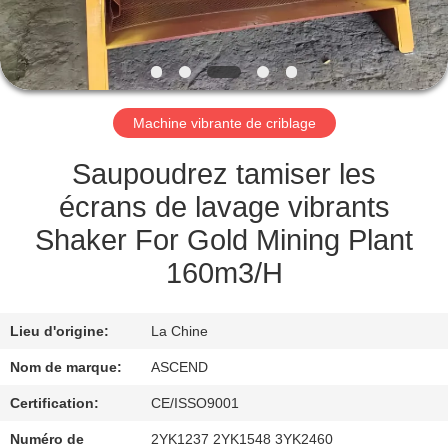
CONTRÔLE
DE
QUALITÉ
Machine vibrante de criblage
CONTACTEZ-
Saupoudrez tamiser les
NOUS
écrans de lavage vibrants
Shaker For Gold Mining Plant
DEMANDEZ
160m3/H
UNE
CITATION
Lieu d'origine:
La Chine
Nom de marque:
ASCEND
PLAN
Certification:
CE/ISSO9001
DU
Numéro de
2YK1237 2YK1548 3YK2460