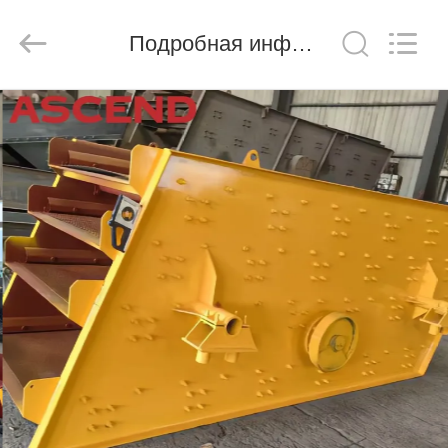
Ascend
Machinery
Equipment
Подробная информация о продукте
Co.,
Ltd..
All
Rights
Reserved.
ДОМ
ПРОДУКТЫ
О
НАС
ПУТЕШЕСТВИЕ
ФАБРИКИ
ПРОВЕРКА