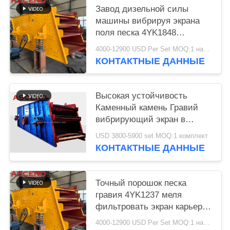
Завод дизельной силы
машины вибрируя экрана
поля песка 4YK1848
фильтруя
4000-12900 USD Per Set MOQ:1 набор
КОНТАКТНЫЕ ДАННЫЕ
Высокая устойчивость
Каменный камень Гравий
вибрирующий экран в
горнодобывающей
USD 3800-5900 set MOQ:1 комплект
карьерной установке для
КОНТАКТНЫЕ ДАННЫЕ
африканских стран
Точный порошок песка
гравия 4YK1237 меля
фильтровать экран карьера
машины вибрируя
4000-12900 USD Per Set MOQ:1 набор