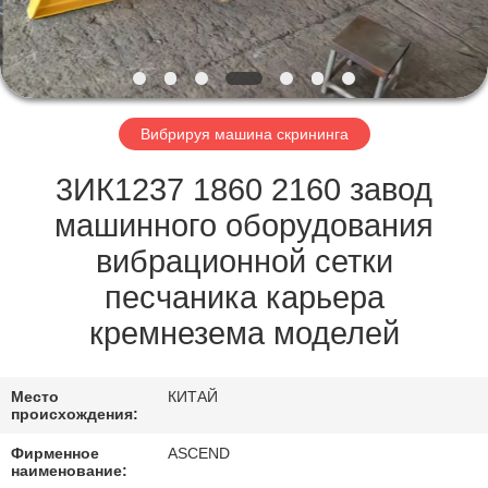
КАЧЕСТВА
СВЯЖИТЕСЬ
МЫ
Вибрируя машина скрининга
СПРОСИТЕ
3ИК1237 1860 2160 завод
ЦИТАТУ
машинного оборудования
вибрационной сетки
КАРТА
песчаника карьера
САЙТА
кремнезема моделей
ПОЛИТИКА
Место
КИТАЙ
происхождения:
КОНФИДЕНЦИАЛЬНОСТИ
Фирменное
ASCEND
наименование: