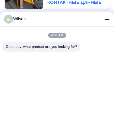
КОНТАКТНЫЕ ДАННЫЕ
Wilson
Популярные категории
Все
4:53 AM
Машина Дробилки Минирования
Машина Каменной Дробилки Челюсти
Good day, what product are you looking for?
Машина Дробилки Двойной Бочки
Дробилка Молотковой Дробилки
Завод Золота Моя
Мельница Лотка Золота Влажная
Дробилка Мельницы Шарика
Цех Заточки Рэймонда
Подпишитесь