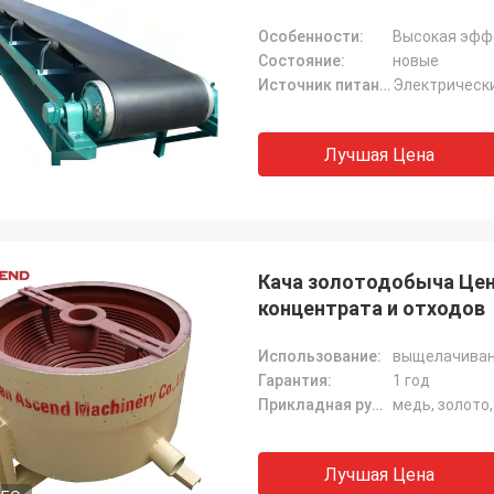
Особенности:
Высокая эфф
Состояние:
новые
Источник питания:
Электрическ
Лучшая Цена
Кача золотодобыча Цен
концентрата и отходов
Использование:
выщелачиван
Гарантия:
1 год
Прикладная руда:
медь, золото,
Лучшая Цена