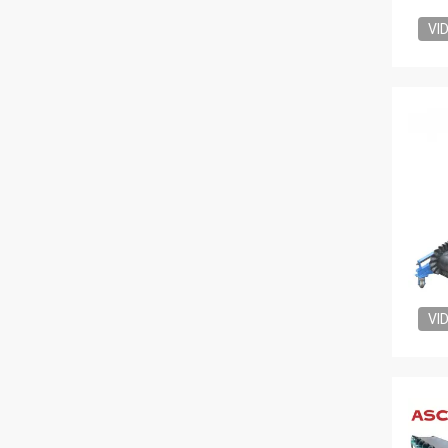
VI
VI