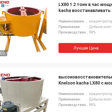
LX80 1 2 тонн в час м
kacha восстанавливать 
Наименование продукта:
концентрато
Применение:
Добыча золо
Производственная мощность:
98%
Лучшая Цена
DEO
высоковосстановитель
Knelson kacha LX80 с м
Наименование продукта:
концентрато
Применение:
Добыча золо
Производственная мощность:
98%
Хосе Энтони
Mark J