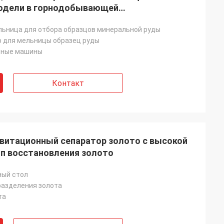
модели в горнодобывающей
е в Африку
ьница для отбора образцов минеральной руды
 для мельницы образец руды
рные машины
Контакт
авитационный сепаратор золото с высокой
тп восстановления золото
ный стол
разделения золота
та