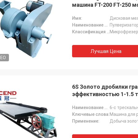
машина FT-200 FT-250 
промышленности здани
Имя:
Дисковая мел
Наименование продукта:
Пулверизатор
Классификация машин:
Микрофрезе
Лучшая Цена
DEO
6S Золото дробилки гр
эффективностью 1-1.5 
Наименование продукта:
6-с трескаль
Ключевые слова:
Машина для 
Применение:
Добыча золо