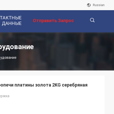
Russian
ТАКТНЫЕ
Отправить Запрос
ДАННЫЕ
描
рудование
рудование
述
ропечи платины золота 2KG серебряная
ержка