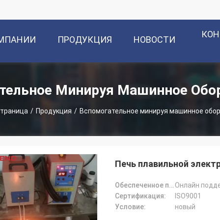
КОН
ОМПАНИИ
ПРОДУКЦИЯ
НОВОСТИ
тельное Минируя Машинное Обо
страница
/
Продукция
/
Вспомогательное минируя машинное обо
Печь плавильной элект
Обеспеченное послепродажное обслуживание:
Онлайн подд
Сертификация:
ISO9001
Условие:
новый