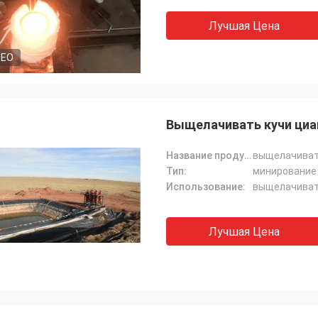
Лучшая Цена
DEO
Выщелачивать кучи циа
Название продукта:
выщелачивать
Тип:
минирование 
Использование:
выщелачиват
Лучшая Цена