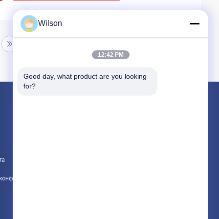
Wilson
12:42 PM
Good day, what product are you looking 
for?
Продукция
Машина дробилки минирования
Машина каменной дробилки челюсти
та
Машина дробилки двойной бочки
политика конфиденциальности
Все категории