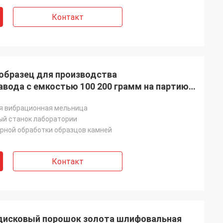
 product, superb
Контакт
 shipping. We
th Henan Ascend
t Co Ltd -
ellent
contact and
 образец для производства
ely quickly.
вода с емкостью 100 200 грамм на партию
d to future orders
й медной руды
я вибрационная мельница
й станок лаборатории
рной обработки образцов камней
Контакт
 дисковый порошок золота шлифовальная