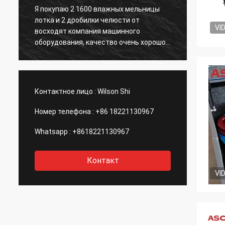
Я покупаю 2 1600 влажных мельницы
Восхо
лотка и 2 дробилки челюсти от
хорош
VI
восходят компания машинного
после
оборудования, качество очень хорошо
руды з
и Уилсон очень полезен в помощи меня
рассм
полностью techinical поддержка. Мы
завод
производили больше чем золото 300KG.
s
Продолжит работу с ними и пойдет
Контактное лицо :
Wilson Shi
вместе с этой компанией!
Номер телефона :
+86 18221130967
Whatsapp :
+8618221130967
Контакт
VI