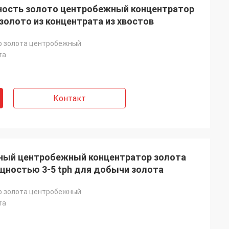
ощность золото центробежный концентратор
золото из концентрата из хвостов
р золота центробежный
та
Контакт
ный центробежный концентратор золота
ощностью 3-5 tph для добычи золота
р золота центробежный
та
oe