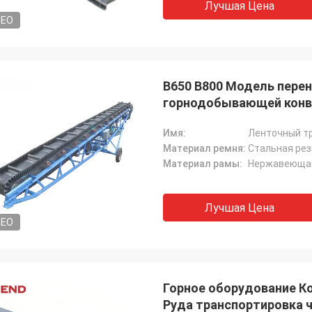
Лучшая Цена
DEO
B650 B800 Модель пере
горнодобывающей конв
Имя:
Ленточный т
Материал ремня:
Стальная рез
Материал рамы:
Нержавеющая
Лучшая Цена
DEO
Горное оборудование К
Руда транспортировка 