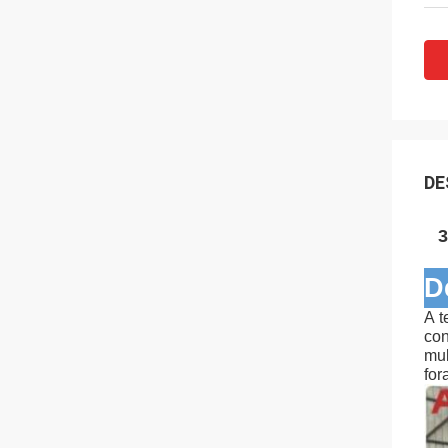
DE
3
D
A t
con
mul
for