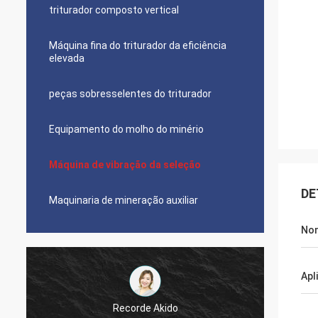
triturador composto vertical
Máquina fina do triturador da eficiência
elevada
peças sobresselentes do triturador
Equipamento do molho do minério
Máquina de vibração da seleção
DE
Maquinaria de mineração auxiliar
No
Apl
Jose Anthony