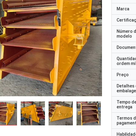
Marca
Certifica
Número 
modelo
Documen
Quantida
ordem mí
Preço
Detalhes
embalag
Tempo d
entrega
Termos d
pagamen
Habilidad