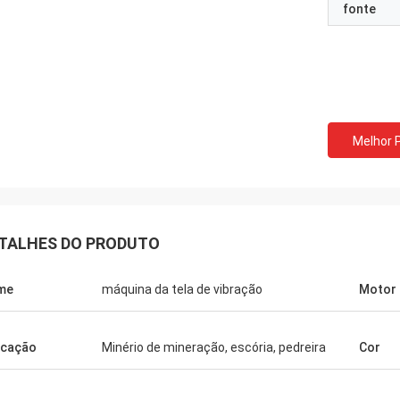
fonte
Melhor 
TALHES DO PRODUTO
me
máquina da tela de vibração
Motor
icação
Minério de mineração, escória, pedreira
Cor
Mark Joe