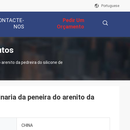
Portuguese
ONTACTE-
Pedir Um
NOS
Orçamento
utos
描
arenito da pedreira do silicone de
述
aria da peneira do arenito da
CHINA