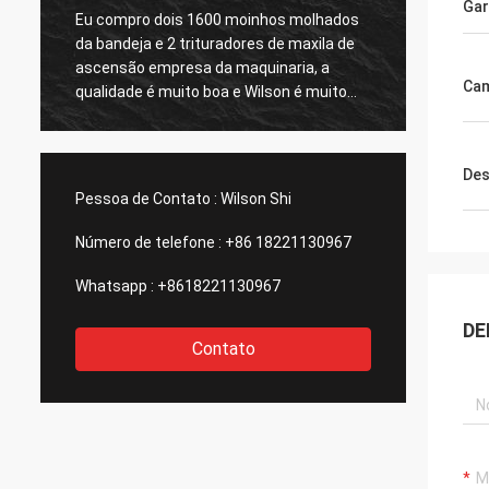
Gar
Ascensão a empresa proporcionou-me o
Vended
bom serviço da após-venda após ter
preço m
comprado sua planta de molho do minério
não po
Ca
do ouro, de que é importante para mim,
Henan 
considerará para comprar a segunda
equipa
planta
excelen
contac
Des
extre
Pessoa de Contato :
Wilson Shi
Defini
ordens
Número de telefone :
+86 18221130967
Whatsapp :
+8618221130967
DE
Contato