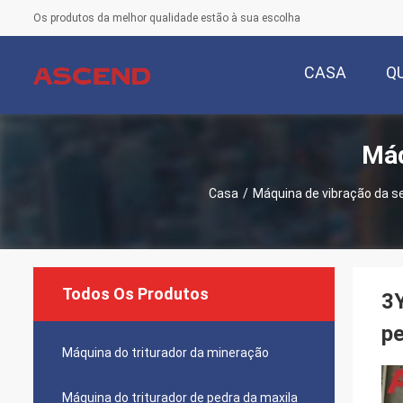
Os produtos da melhor qualidade estão à sua escolha
CASA
Q
Máq
Casa
/
Máquina de vibração da s
Todos Os Produtos
3Y
pe
Máquina do triturador da mineração
Máquina do triturador de pedra da maxila