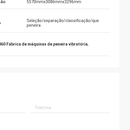
são
5570mmx3086mmx3296mm
Seleção/separação/classificação/que
o
peneira
860 Fábrica de máquinas de peneira vibratória
,