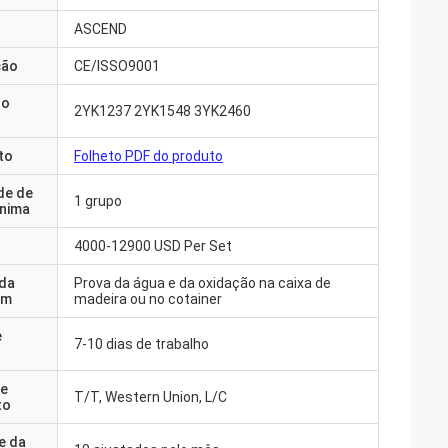
ASCEND
ção
CE/ISSO9001
do
2YK1237 2YK1548 3YK2460
to
Folheto PDF do produto
de de
1 grupo
nima
4000-12900 USD Per Set
 da
Prova da água e da oxidação na caixa de
em
madeira ou no cotainer
e
7-10 dias de trabalho
e
T/T, Western Union, L/C
to
e da