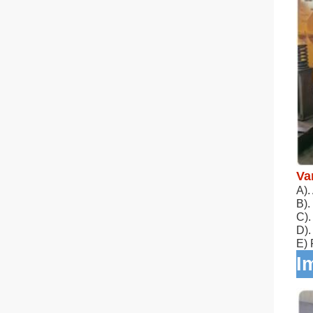
Va
A).
B).
C).
D).
E) 
I