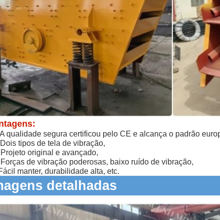
ntagens:
 A qualidade segura certificou pelo CE e alcança o padrão euro
 Dois tipos de tela de vibração,
 Projeto original e avançado,
 Forças de vibração poderosas, baixo ruído de vibração,
Fácil manter, durabilidade alta, etc.
magens detalhadas