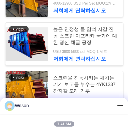
4000-12900 USD Per Set MOQ:1개 세트
구
저희에게 연락하십시오
하
세
높은 안정성 돌 암석 자갈 진
동 스크린 아프리카 국가에 대
요
한 광산 채굴 공장
USD 3800-5900 set MOQ:1 세트
저희에게 연락하십시오
사
이
스크린을 진동시키는 체치는
트
기계 보고를 부수는 4YK1237
잔자갈 모래 가루
맵
4000-12900 USD Per Set MOQ:1개 세트
Wilson
저희에게 연락하십시오
개
7:41 AM
인