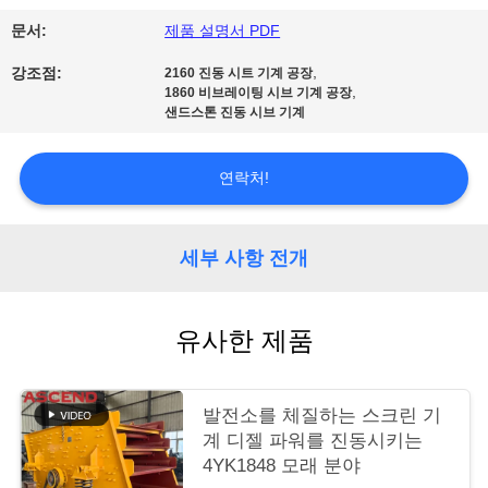
문서:
제품 설명서 PDF
연
,
강조점:
2160 진동 시트 기계 공장
락
,
1860 비브레이팅 시브 기계 공장
샌드스톤 진동 시브 기계
주
세
연락처!
요
세부 사항 전개
인
용
유사한 제품
문
발전소를 체질하는 스크린 기
을
계 디젤 파워를 진동시키는
요
4YK1848 모래 분야