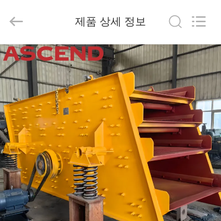
Copyright
©
2020
제품 상세 정보
-
2026
Henan
Ascend
Machinery
집
Equipment
Co.,
Ltd..
All
Rights
Reserved.
제
품
우
리
에
대