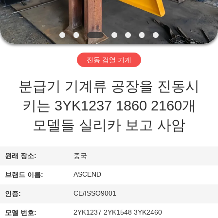
하
여
공
진동 검열 기계
장
분급기 기계류 공장을 진동시
여
키는 3YK1237 1860 2160개
행
모델들 실리카 보고 사암
품
원래 장소:
중국
질
ASCEND
브랜드 이름:
관
CE/ISSO9001
인증:
리
2YK1237 2YK1548 3YK2460
모델 번호: