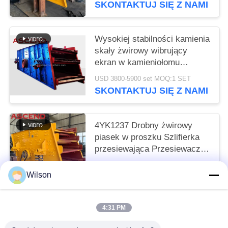
SKONTAKTUJ SIĘ Z NAMI
Wysokiej stabilności kamienia
skały żwirowy wibrujący
ekran w kamieniołomu
wydobywczym
USD 3800-5900 set MOQ:1 SET
SKONTAKTUJ SIĘ Z NAMI
4YK1237 Drobny żwirowy
piasek w proszku Szlifierka
przesiewająca Przesiewacz
wibracyjny kamieniołomu
4000-12900 USD Per Set MOQ:1 zestaw
Wilson
SKONTAKTUJ SIĘ Z NAMI
4:31 PM
popularne kategorie
Wszystko