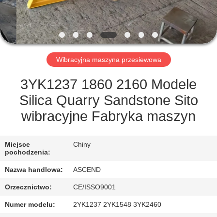
KONTROLA
JAKOŚCI
SKONTAKTUJ
Wibracyjna maszyna przesiewowa
SIĘ
Z
3YK1237 1860 2160 Modele
NAMI
Silica Quarry Sandstone Sito
wibracyjne Fabryka maszyn
POPROSIĆ
O
Miejsce
Chiny
pochodzenia:
WYCENĘ
Nazwa handlowa:
ASCEND
Orzecznictwo:
CE/ISSO9001
SITEMAP
Numer modelu:
2YK1237 2YK1548 3YK2460