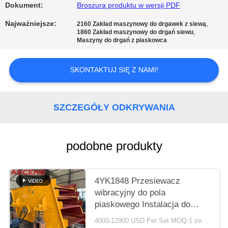
POLITYKA
Dokument:
Broszura produktu w wersji PDF
PRYWATNOŚCI
Najważniejsze:
,
2160 Zakład maszynowy do drgawek z siewą
,
1860 Zakład maszynowy do drgań siewu
Maszyny do drgań z piaskowca
SKONTAKTUJ SIĘ Z NAMI!
SZCZEGÓŁY ODKRYWANIA
podobne produkty
4YK1848 Przesiewacz
wibracyjny do pola
piaskowego Instalacja do
przesiewania z silnikiem
4000-12900 USD Per Set MOQ:1 zestaw
Diesla