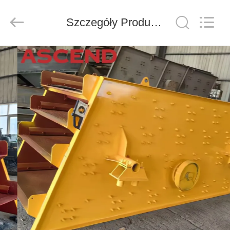
Ascend
Machinery
Equipment
Co.,
Szczegóły Produktu
Ltd..
All
Rights
Reserved.
DOM
PRODUKTY
O
NAS
WYCIECZKA
PO
FABRYCE