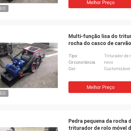
Melhor Preço
DEO
Multi-função lisa do trit
rocha do casco de carvã
Tipo:
Triturador de 
Circunstância:
novo
Cor:
Customizável
Melhor Preço
DEO
Pedra pequena da rocha d
triturador de rolo móvel 