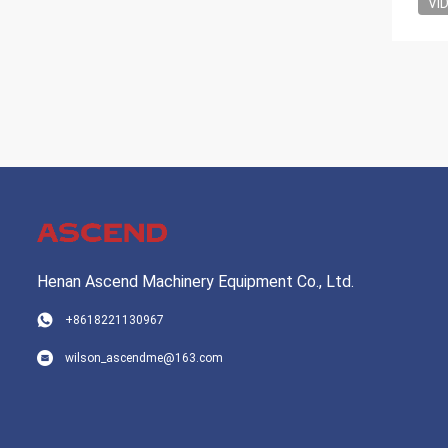
VI
Henan Ascend Machinery Equipment Co., Ltd.
+8618221130967
wilson_ascendme@163.com