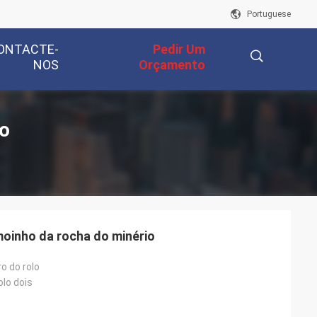
Portuguese
ONTACTE-
Pedir Um
NOS
Orçamento
描
lo
述
oinho da rocha do minério
ro do rolo
olo dois