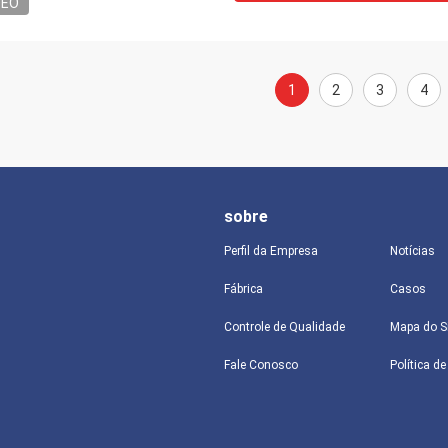
DEO
1
2
3
4
sobre
Perfil da Empresa
Notícias
Fábrica
Casos
Controle de Qualidade
Mapa do S
Fale Conosco
Política d