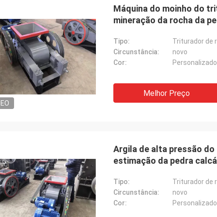
Máquina do moinho do tri
mineração da rocha da ped
Tipo:
Triturador de 
Circunstância:
novo
Cor:
Personalizado
Melhor Preço
DEO
Argila de alta pressão do
estimação da pedra calcár
Tipo:
Triturador de 
Circunstância:
novo
Cor:
Personalizado
Jose Anthony
Mark J