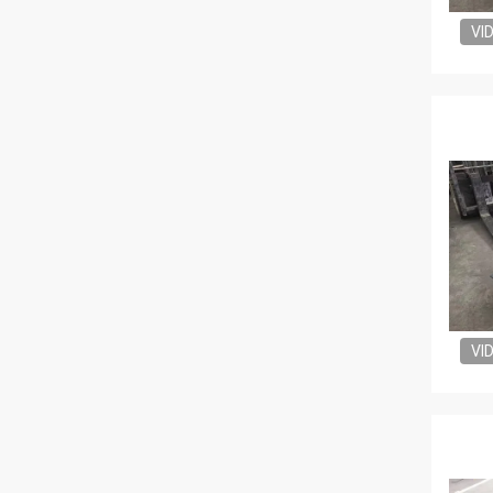
VI
VI