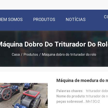
C
UEM SOMOS
PRODUTOS
NOTÍCIAS
áquina Dobro Do Triturador Do Ro
Casa
/
Produtos
/
Máquina dobro do triturador do rolo
Máquina de moedura do m
Palavras chaves:
triturador dob
Nome do produto:
triturador de r
peças sobresselentes materiais:
Mn13Cr2