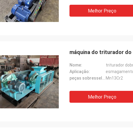
Melhor Preço
máquina do triturador do
Nome:
triturador dob
Aplicação:
esmagamento 
peças sobresselentes materiais:
Mn13Cr2
Melhor Preço