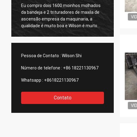
Eu compro dois 1600 moinhos molhados
Ascens
da bandeja e 2 trituradores de maxila de
bom se
VI
ascensão empresa da maquinaria, a
compra
qualidade é muito boa e Wilson é muito
do our
útil em ajudar-me todo o apoio techinical.
consid
Nós produzimos mais do que o ouro
planta
300KG. Continuará o trabalho com eles e
irá junto com esta empresa!
Pessoa de Contato :
Wilson Shi
Número de telefone :
+86 18221130967
Whatsapp :
+8618221130967
Contato
VI