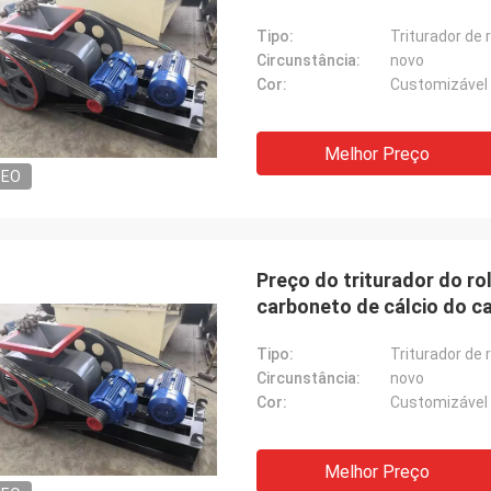
Tipo:
Triturador de 
Circunstância:
novo
Cor:
Customizável
Melhor Preço
DEO
Preço do triturador do ro
carboneto de cálcio do c
de carvão
Tipo:
Triturador de 
Circunstância:
novo
Cor:
Customizável
Melhor Preço