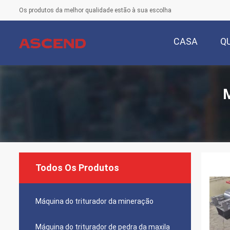
Os produtos da melhor qualidade estão à sua escolha
CASA
Q
M
Todos Os Produtos
Máquina do triturador da mineração
Máquina do triturador de pedra da maxila