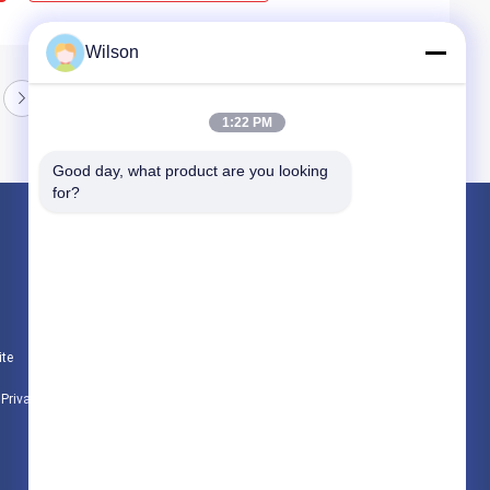
Wilson
1:22 PM
Good day, what product are you looking 
for?
Produtos
Máquina do triturador da mineração
Máquina do triturador de pedra da maxila
ite
Máquina dobro do triturador do rolo
e Privacidade
Todas as categorias