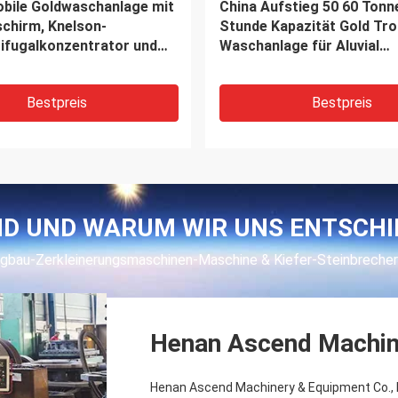
Walzenbrecher-Maschine
Granit-Fluss-Stein-hydraul
erz-380V
Kegelbrecher
Bestpreis
Bestpreis
ND UND WARUM WIR UNS ENTSCH
ergbau-Zerkleinerungsmaschinen-Maschine & Kiefer-Steinbrecher
Henan Ascend Machine
Henan Ascend Machinery & Equipment Co., 