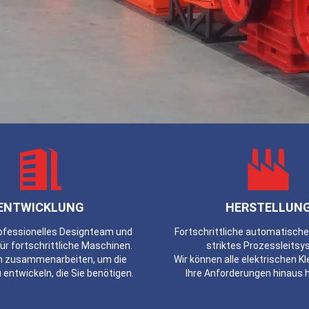
ENTWICKLUNG
HERSTELLUN
rofessionelles Designteam und
Fortschrittliche automatisch
ür fortschrittliche Maschinen.
striktes Prozessleitsy
n zusammenarbeiten, um die
Wir können alle elektrischen 
 entwickeln, die Sie benötigen.
Ihre Anforderungen hinaus h