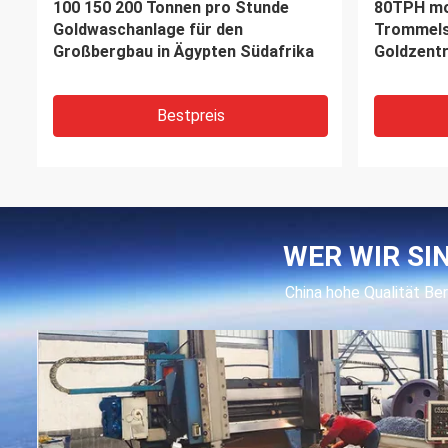
Reibendes Gold nasser Pan Mill
Doppelt-
des Gold
Bestpreis
WER WIR SI
China hohe Qualität B