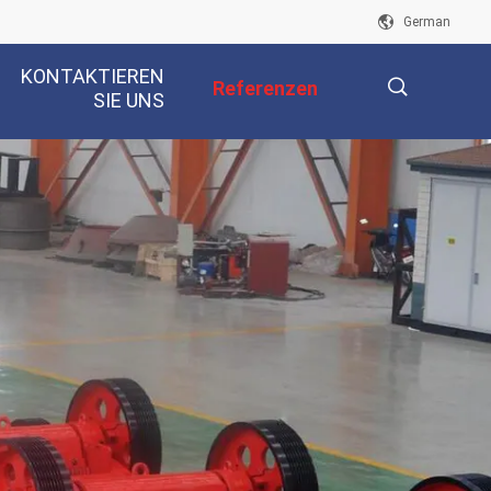
German
KONTAKTIEREN
Referenzen
SIE UNS
描
述