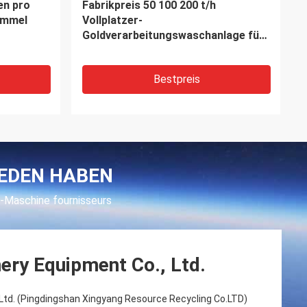
ischer
Bergwerk-kleine
Steinbackenbrecher PET 400*600
Dieselmotor-mobile
Zerkleinerungsmaschine für Beton
Bestpreis
IEDEN HABEN
-Maschine fournisseurs
ry Equipment Co., Ltd.
Ltd. (Pingdingshan Xingyang Resource Recycling Co.LTD)