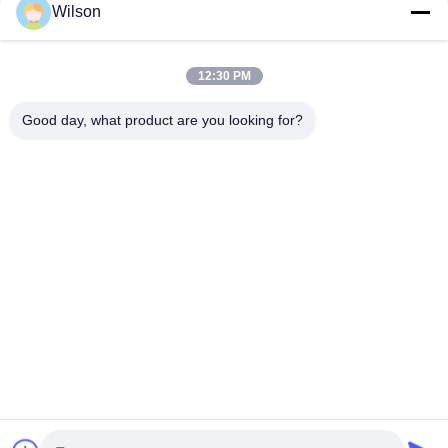
Wilson
d'écran de vibration de
gisement de sable tamisant
Shaker Plant
12:30 PM
4000-12900 USD Per Set MOQ:1 ensemble
CONTACT
Good day, what product are you looking for?
Tamis d'efficacité d'usine de
machines de tamis d'écran de
vibration YK2460 970r/minute
4000-12900 USD Per Set MOQ:1 ensemble
CONTACT
Machine vibrante mobile
d'écran du sable 3YK2460 pour
le séparateur global de chaux
4000-12900 USD Per Set MOQ:1 ensemble
CONTACT