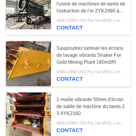
l'usine de machines de tamis de
29
l'extraction de l'or 2YK2460 à
broyeur composé
échelle réduite
4000-12900 USD Per Set MOQ:1 ensemble
vertical
CONTACT
Saupoudrez tamiser les écrans
de lavage vibrants Shaker For
Gold Mining Plant 160m3/H
29
4000-12900 USD Per Set MOQ:1 ensemble
CONTACT
Machine de broyeur
d'amende de
1 maille vibrante 50mm d'écran
rendement élevé
de sable de machine du tamis 2
3 4YK2160
4000-12900 USD Per Set MOQ:1 ensemble
CONTACT
10