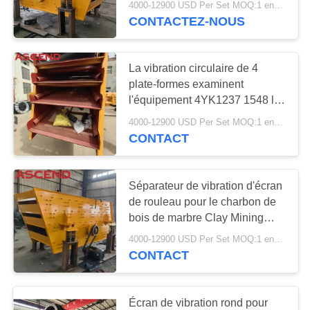
4000-12900 USD Per Set MOQ:1 ensemble
CONTACTEZ-NOUS
32
Machine de
La vibration circulaire de 4
concasseur de
plate-formes examinent
l'équipement 4YK1237 1548 les
pierres à percussion
machines 1848 1860 2160
4000-12900 USD Per Set MOQ:1 ensemble
CONTACT
25
Séparateur de vibration d'écran
Broyeur hydraulique
de rouleau pour le charbon de
bois de marbre Clay Mining
de cône
160m3/H
4000-12900 USD Per Set MOQ:1 ensemble
CONTACT
Écran de vibration rond pour