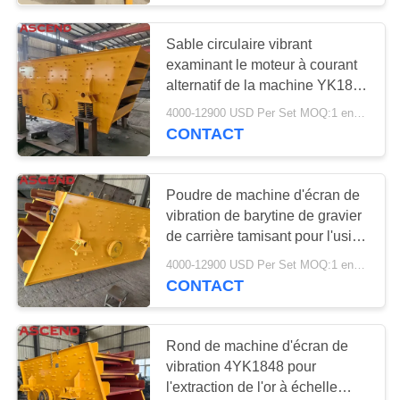
pièces de rechange
Sable circulaire vibrant
de broyeur
examinant le moteur à courant
alternatif de la machine YK1860
2YK1860 de tamis
4000-12900 USD Per Set MOQ:1 ensemble
CONTACT
32
Poudre de machine d'écran de
vibration de barytine de gravier
Équipement de
de carrière tamisant pour l'usine
habillage de minerai
d'exploitation
4000-12900 USD Per Set MOQ:1 ensemble
CONTACT
Rond de machine d'écran de
vibration 4YK1848 pour
34
l'extraction de l'or à échelle