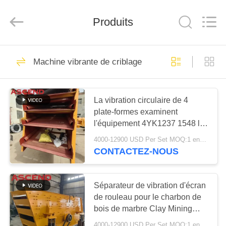
Henan
Ascend
Machinery
Equipment
Produits
Co.,
Ltd..
All
Rights
MAISON
Reserved.
40
Machine vibrante de criblage
Machine de broyeur
PRODUITS
d'exploitation
La vibration circulaire de 4
plate-formes examinent
AU
l'équipement 4YK1237 1548 les
SUJET
machines 1848 1860 2160
4000-12900 USD Per Set MOQ:1 ensemble
DE
CONTACTEZ-NOUS
60
NOUS
Machine de
Séparateur de vibration d'écran
VISITE
de rouleau pour le charbon de
concasseur de
bois de marbre Clay Mining
D'USINE
pierres de mâchoire
160m3/H
4000-12900 USD Per Set MOQ:1 ensemble