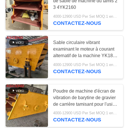
de sable de machine du tamis 2
SITE
3 4YK2160
4000-12900 USD Per Set MOQ:1 ensemble
60
POLITIQUE
CONTACTEZ-NOUS
DE
usine de lavage d'or
CONFIDENTIALITÉ
Sable circulaire vibrant
examinant le moteur à courant
alternatif de la machine YK1860
2YK1860 de tamis
4000-12900 USD Per Set MOQ:1 ensemble
CONTACTEZ-NOUS
57
moulin humide de
Poudre de machine d'écran de
vibration de barytine de gravier
casserole d'or
de carrière tamisant pour l'usine
d'exploitation
4000-12900 USD Per Set MOQ:1 ensemble
CONTACTEZ-NOUS