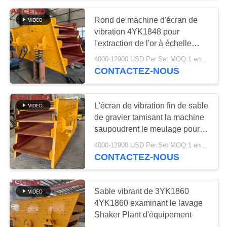
Rond de machine d'écran de
57
vibration 4YK1848 pour
broyeur de broyeur
l'extraction de l'or à échelle
réduite 4 plate-formes
4000-12900 USD Per Set MOQ:1 ensemble
à boulets
CONTACTEZ-NOUS
L'écran de vibration fin de sable
de gravier tamisant la machine
saupoudrent le meulage pour
8
l'exploitation
4000-12900 USD Per Set MOQ:1 ensemble
Moulin de meulage
CONTACTEZ-NOUS
de Raymond
Sable vibrant de 3YK1860
4YK1860 examinant le lavage
Shaker Plant d'équipement