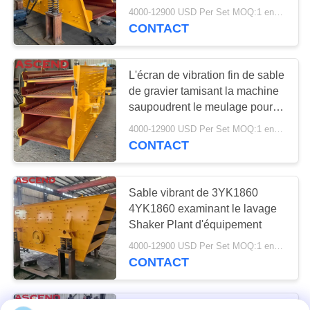
réduite 4 plate-formes
Machine vibrante de
4000-12900 USD Per Set MOQ:1 ensemble
CONTACT
criblage
L'écran de vibration fin de sable
de gravier tamisant la machine
saupoudrent le meulage pour
l'exploitation
4000-12900 USD Per Set MOQ:1 ensemble
19
CONTACT
Machines
d'extraction
Sable vibrant de 3YK1860
4YK1860 examinant le lavage
auxiliaires
Shaker Plant d'équipement
4000-12900 USD Per Set MOQ:1 ensemble
CONTACT
Poudre diesel de machine