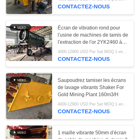
CONTACTEZ-NOUS
CONTRÔLE
DE
35
Écran de vibration rond pour
QUALITÉ
l'usine de machines de tamis de
Double machine de
l'extraction de l'or 2YK2460 à
échelle réduite
broyeur de petit pain
CONTACTEZ-
4000-12900 USD Per Set MOQ:1 ensemble
CONTACTEZ-NOUS
NOUS
DEMANDEZ
Saupoudrez tamiser les écrans
de lavage vibrants Shaker For
UNE
49
Gold Mining Plant 160m3/H
CITATION
broyeur de broyeur
4000-12900 USD Per Set MOQ:1 ensemble
CONTACTEZ-NOUS
à marteaux
PLAN
DU
1 maille vibrante 50mm d'écran