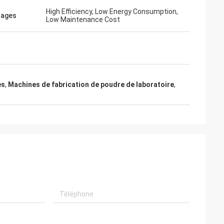
High Efficiency, Low Energy Consumption,
tages
oduit, prix
Low Maintenance Cost
s ne
reux avec
es et
munication
facile à entrer
épondu
es
,
Machines de fabrication de poudre de laboratoire
,
uturs ordres