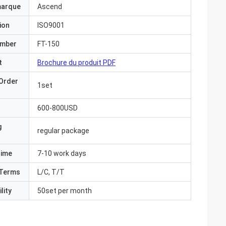
marque
Ascend
ion
ISO9001
umber
FT-150
t
Brochure du produit PDF
Order
1set
600-800USD
g
regular package
Time
7-10 work days
Terms
L/C, T/T
lity
50set per month