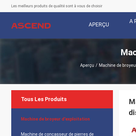
Les meilleurs produits de qualité sont à vous de choisir
A 
APERÇU
Mac
Aperçu
/
Machine de broyeur
Tous Les Produits
Ma
di
Machine de broyeur d'exploitation
Machine de concasseur de pierres de