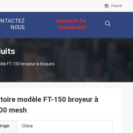
French
ONTACTEZ
Demande De
NOUS
Soumission
uits
描
èle FT-150 broyeur à disques
述
atoire modèle FT-150 broyeur à
-200 mesh
rigin
China