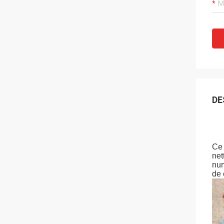
DE
Ce 
net
num
de 