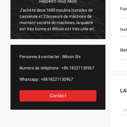
Rappelez-vous Akido
Fun
J'achète deux 1600 moulins humides de
Montent la
casserole et 2 broyeurs de mâchoire de
service ap
montent société de machines, la qualité
installati
est très bonne et Wilson est très utile en
celle est 
Ins
m'aidant tout l'appui techinical. Nous
considére
avons produit plus que l'or 300KG.
Continuera le travail avec eux et ira ainsi
Met
que cette société !
Personne à contacter :
Wilson Shi
Numéro de téléphone :
+86 18221130967
Whatsapp :
+8618221130967
LA
Contact