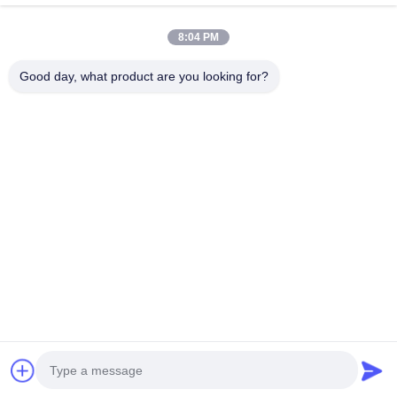
8:04 PM
Machine De Broyeur D'exploitation
Machine De Concasseur De Pierres De Mâchoire
Good day, what product are you looking for?
Double Machine De Broyeur De Petit Pain
Broyeur De Broyeur À Marteaux
Usine De Lavage D'or
Moulin Humide De Casserole D'or
Broyeur De Broyeur À Boulets
Moulin De Meulage De Raymond
Souscrivez