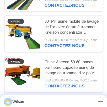
Sud
CONTACTEZ-NOUS
80TPH usine mobile de lavage
de l'or avec écran à trommel
Knelson concentrator
centrifugeur d'or et tuyau de
USD 2800-30000 Per set MOQ:1 série
serrure
CONTACTEZ-NOUS
Chine Ascend 50 60 tonnes
par heure capacité usine de
lavage de trommel d'or pour la
récupération de l'or alluvial en
USD 2800-30000 Per set MOQ:1 série
Autriche
CONTACTEZ-NOUS
Wilson
Catégories populaires
Tous