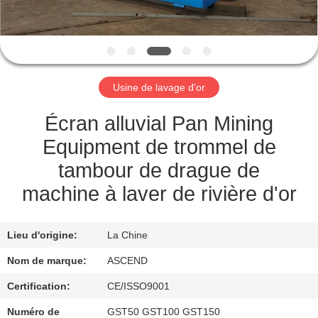
CONTRÔLE
DE
QUALITÉ
Usine de lavage d'or
CONTACTEZ-
Écran alluvial Pan Mining
NOUS
Equipment de trommel de
tambour de drague de
DEMANDEZ
machine à laver de rivière d'or
UNE
CITATION
Lieu d'origine:
La Chine
Nom de marque:
ASCEND
PLAN
Certification:
CE/ISSO9001
DU
Numéro de
GST50 GST100 GST150