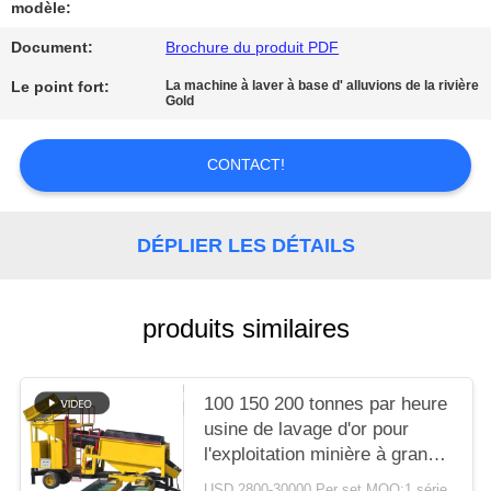
SITE
modèle:
Document:
Brochure du produit PDF
POLITIQUE
Le point fort:
La machine à laver à base d' alluvions de la rivière
Gold
DE
CONFIDENTIALITÉ
CONTACT!
DÉPLIER LES DÉTAILS
produits similaires
100 150 200 tonnes par heure
usine de lavage d'or pour
l'exploitation minière à grande
échelle en Egypte Afrique du
USD 2800-30000 Per set MOQ:1 série