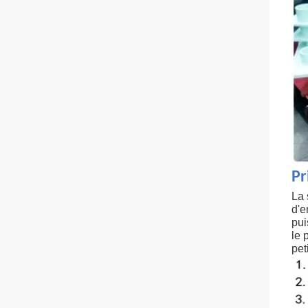
Pr
La 
d'e
pui
le 
pet