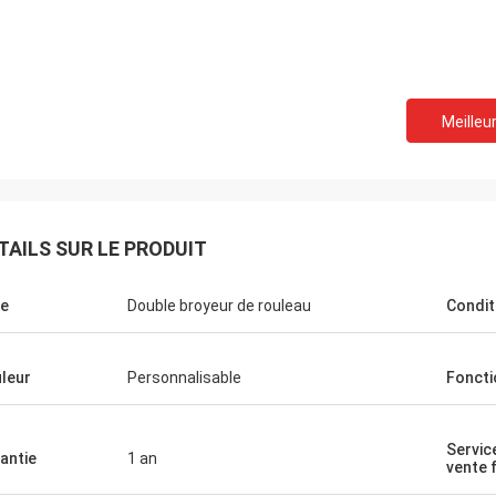
Meilleur
TAILS SUR LE PRODUIT
e
Double broyeur de rouleau
Condit
leur
Personnalisable
Foncti
Servic
antie
1 an
vente 