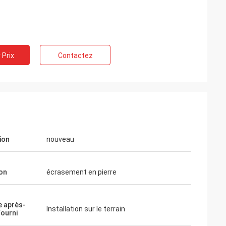
 Prix
Contactez
ion
nouveau
on
écrasement en pierre
e après-
Installation sur le terrain
fourni