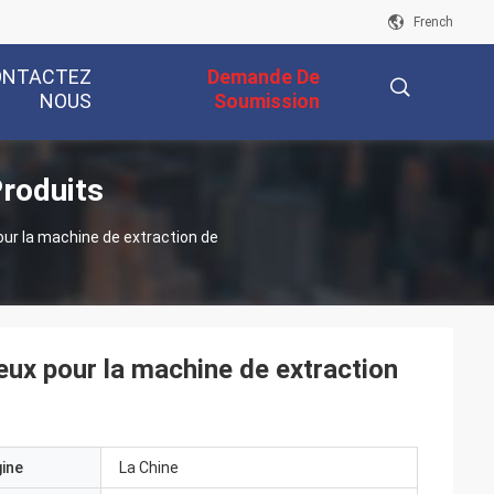
French
ONTACTEZ
Demande De
NOUS
Soumission
Produits
描
ur la machine de extraction de
述
eux pour la machine de extraction
gine
La Chine