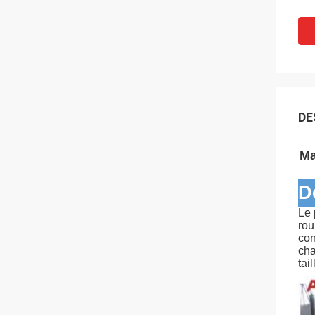
DE
Ma
D
Le 
rou
con
cha
tai