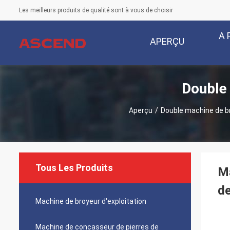
Les meilleurs produits de qualité sont à vous de choisir
A 
APERÇU
Double 
Aperçu
/
Double machine de br
Tous Les Produits
Ma
de
Machine de broyeur d'exploitation
Machine de concasseur de pierres de