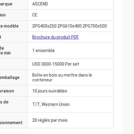
marque
ASCEND
ion
CE
e modèle
2PG400x250 2PG610x400 2PG750x500
t
Brochure du produit PDF
de
1 ensemble
e min
USD 3000-15000 Per set
Boîte en bois ou mettre dans le
'emballage
conteneur
ivraison
10 jours ouvrables
s de
T/T, Western Union
20 réglés par mois
isionnement