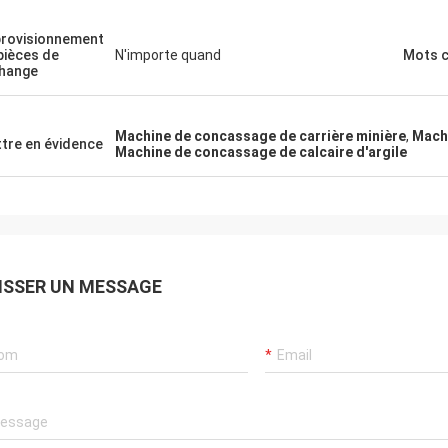
Mark Joe
 parfait, excellent produit, prix
rovisionnement
pièces de
N'importe quand
Mots c
 et expédition simple. Nous ne
hange
ons pas être plus heureux avec
 montons des machines et
ent Co Ltd - la communication
Machine de concassage de carrière minière
,
Machi
tre en évidence
xcellente partout, si facile à entrer
Machine de concassage de calcaire d'argile
tact et toujours a répondu
nt rapidement. Certainement
ant avec intérêt de futurs ordres
ette société.
ISSER UN MESSAGE