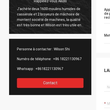
Jose Anthony
Montent la société m'a fourni le bon
Vendeur
App
de 
service après-vente après l'achat de leur
superbe,
rec
installation de préparation de minerai d'or,
pourri
celle est importante pour moi,
Henan
considérera acheter la deuxième usine
Equipm
Met
était e
en con
extrêmeme
Personne à contacter :
Wilson Shi
attend
avec c
Numéro de téléphone :
+86 18221130967
Whatsapp :
+8618221130967
LA
Contact