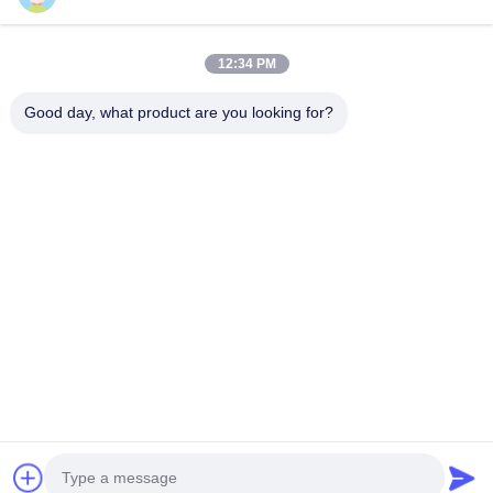
Catégories populaires
Tous
12:34 PM
Machine De Broyeur D'exploitation
Machine De Concasseur De Pierres De Mâchoire
Good day, what product are you looking for?
Double Machine De Broyeur De Petit Pain
Broyeur De Broyeur À Marteaux
Usine De Lavage D'or
Moulin Humide De Casserole D'or
Broyeur De Broyeur À Boulets
Moulin De Meulage De Raymond
Souscrivez