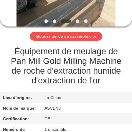
CONTRÔLE
DE
QUALITÉ
Moulin humide de casserole d'or
CONTACTEZ-
Équipement de meulage de
NOUS
Pan Mill Gold Milling Machine
de roche d'extraction humide
DEMANDEZ
d'extraction de l'or
UNE
CITATION
Lieu d'origine:
La Chine
Nom de marque:
ASCEND
PLAN
Certification:
CE
DU
Numéro de
1 ensemble