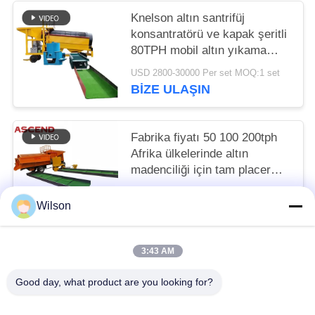
Knelson altın santrifüj
konsantratörü ve kapak şeritli
80TPH mobil altın yıkama
tesisi
USD 2800-30000 Per set MOQ:1 set
BIZE ULAŞIN
Fabrika fiyatı 50 100 200tph
Afrika ülkelerinde altın
madenciliği için tam placer
altın işleme yıkama tesisi
USD 2800-30000 Per set MOQ:1 set
Wilson
BIZE ULAŞIN
3:43 AM
Popüler Kategoriler
Tüm
Good day, what product are you looking for?
Maden Kırma Makinesi
Çeneli Taş Kırma Makinası