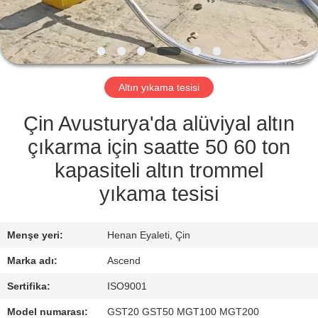
KONTROL
BIZIMLE
ILETIŞIME
Altın yıkama tesisi
GEÇIN
Çin Avusturya'da alüviyal altın
BIR
çıkarma için saatte 50 60 ton
TEKLIF
kapasiteli altın trommel
ISTEĞI
yıkama tesisi
SITE
Menşe yeri:
Henan Eyaleti, Çin
HARITASI
Marka adı:
Ascend
Sertifika:
ISO9001
GIZLILIK
Model numarası:
GST20 GST50 MGT100 MGT200