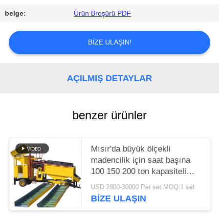
POLITIKASI
belge:
Ürün Broşürü PDF
BIZE ULAŞIN!
AÇILMIŞ DETAYLAR
benzer ürünler
Mısır'da büyük ölçekli
madencilik için saat başına
100 150 200 ton kapasiteli
altın yıkama tesisi Güney
USD 2800-30000 Per set MOQ:1 set
Afrika
BIZE ULAŞIN