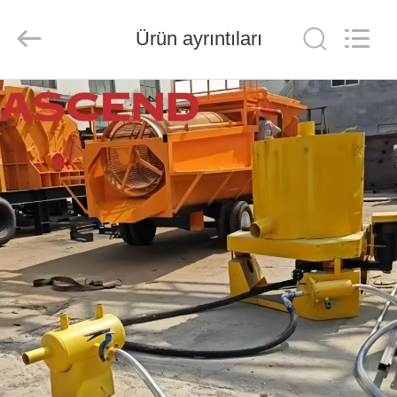
Ascend
Machinery
Equipment
Ürün ayrıntıları
Co.,
Ltd..
All
Rights
Reserved.
EV
ÜRÜN:%
S
HAKKIMIZDA
FABRIKA
TURU
KALITE