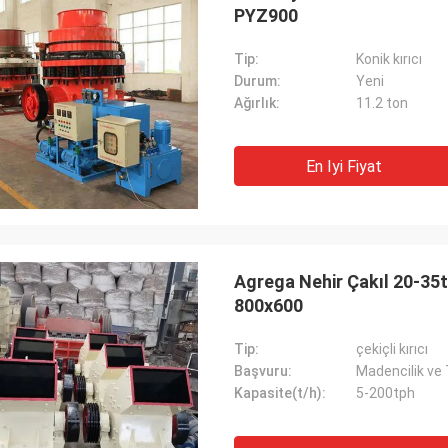
PYZ900
Tip:
Konik kırıcı
Durum:
Yeni
Ağırlık:
11.2 ton
En Iyi Fiyat
Agrega Nehir Çakıl 20-35t
800x600
Tip:
çekiçli kırıcı
Başvuru:
Madencilik ve
Kapasite(t/h):
5-200tph