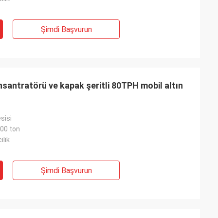
Şimdi Başvurun
nsantratörü ve kapak şeritli 80TPH mobil altın
sisi
200 ton
ilik
Şimdi Başvurun