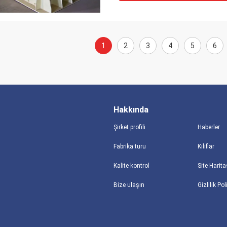
1
2
3
4
5
6
Hakkında
Şirket profili
Haberler
Fabrika turu
Kılıflar
Kalite kontrol
Site Harita
Bize ulaşın
Gizlilik Pol