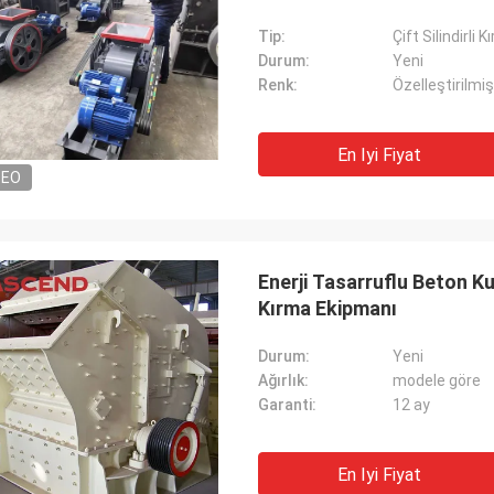
Tip:
Çift Silindirli Kı
Durum:
Yeni
Renk:
Özelleştirilmiş
En Iyi Fiyat
DEO
Enerji Tasarruflu Beton K
Kırma Ekipmanı
Durum:
Yeni
Ağırlık:
modele göre
Garanti:
12 ay
En Iyi Fiyat