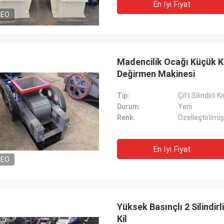
En Iyi Fiyat
DEO
Madencilik Ocağı Küçük Kire
Değirmen Makinesi
Tip:
Çift Silindirli Kı
Durum:
Yeni
Renk:
Özelleştirilmiş
En Iyi Fiyat
DEO
Yüksek Basınçlı 2 Silindir
Kil