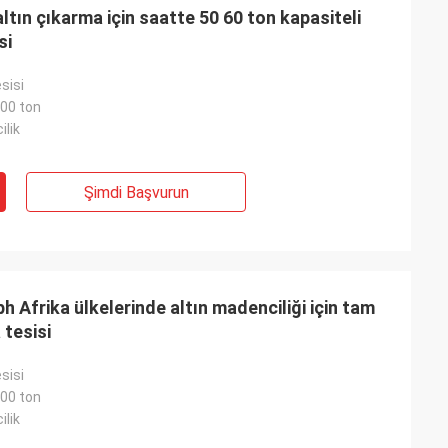
altın çıkarma için saatte 50 60 ton kapasiteli
si
sisi
200 ton
ilik
Şimdi Başvurun
ph Afrika ülkelerinde altın madenciliği için tam
 tesisi
sisi
200 ton
ilik
oe