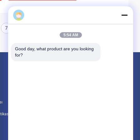
7
8
5:54 AM
Good day, what product are you looking 
for?
Ürünler
Maden Kırma Makinesi
Çeneli Taş Kırma Makinası
sı
Çift Rulo Kırma Makinesi
itikası
Tüm Kategoriler