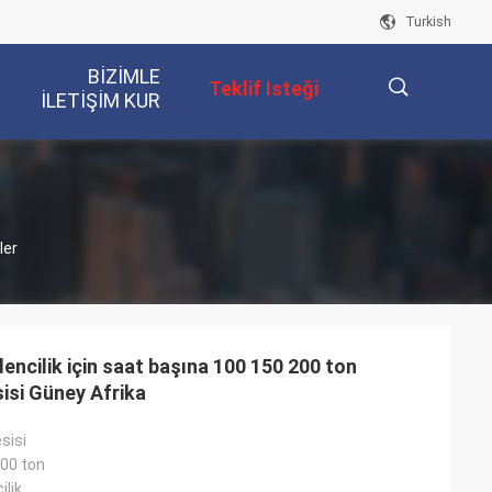
Turkish
BIZIMLE
Teklif Isteği
ILETIŞIM KUR
描
ler
述
encilik için saat başına 100 150 200 ton
sisi Güney Afrika
sisi
200 ton
ilik