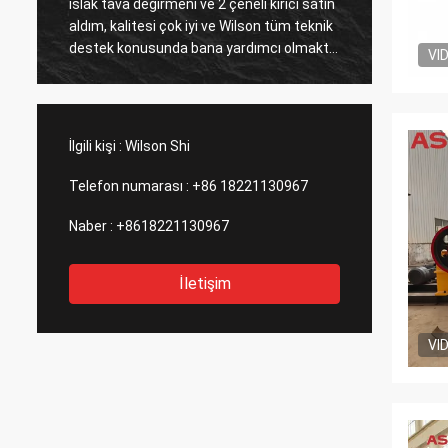
ıslak tava değirmeni ve 2 çeneli kırıcı satın
tesisin
aldım, kalitesi çok iyi ve Wilson tüm teknik
satış 
destek konusunda bana yardımcı olmakta
için ön
VI
çok yardımcı oluyor.
İlgili kişi :
Wilson Shi
Telefon numarası :
+86 18221130967
Naber :
+8618221130967
İletişim
VI