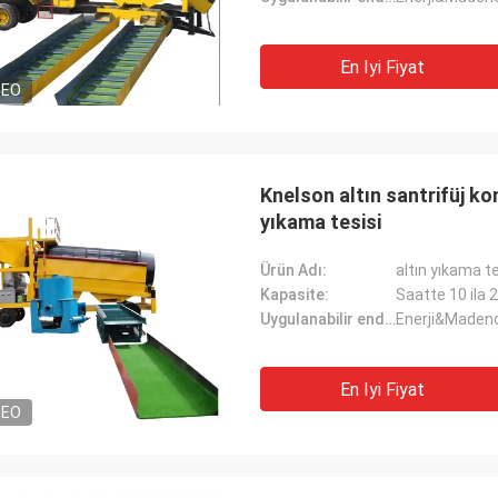
En Iyi Fiyat
DEO
Knelson altın santrifüj ko
yıkama tesisi
Ürün Adı:
altın yıkama te
Kapasite:
Saatte 10 ila 
Uygulanabilir endüstri:
Enerji&Madenc
En Iyi Fiyat
DEO