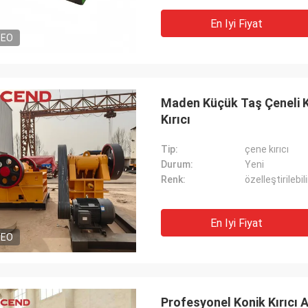
i satın aldıktan sonra bana iyi bir
Mükemmel satıcı, müke
sonrası hizmet sağladı, bu benim
mükemmel fiyat ve kolay
En Iyi Fiyat
emli, ikinci tesisi almayı düşünecek
DEO
Maden Küçük Taş Çeneli Kı
Kırıcı
Tip:
çene kırıcı
Durum:
Yeni
Renk:
özelleştirilebili
En Iyi Fiyat
DEO
Profesyonel Konik Kırıcı 