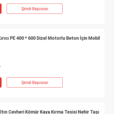
mmel ürün,
 nakliye.
Şimdi Başvurun
rıcı PE 400 * 600 Dizel Motorlu Beton İçin Mobil
r
Şimdi Başvurun
Altın Cevheri Kömür Kaya Kırma Tesisi Nehir Taşı