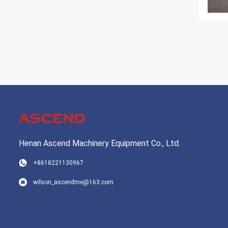
Henan Ascend Machinery Equipment Co., Ltd.
+8618221130967
wilson_ascendme@163.com