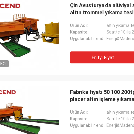
Çin Avusturya'da alüviyal 
altın trommel yıkama tesi
Ürün Adı:
altın yıkama te
Kapasite:
Saatte 10 ila 
Uygulanabilir endüstri:
Enerji&Madenc
En Iyi Fiyat
DEO
Fabrika fiyatı 50 100 200t
placer altın işleme yıkama
Ürün Adı:
altın yıkama te
Kapasite:
Saatte 10 ila 
Jose Anthony
Uygulanabilir endüstri:
Enerji&Madenc
Mark J
şirketi, altın cevheri hazırlama