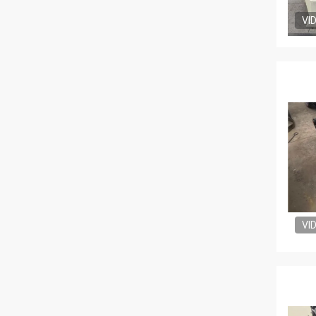
VI
VI