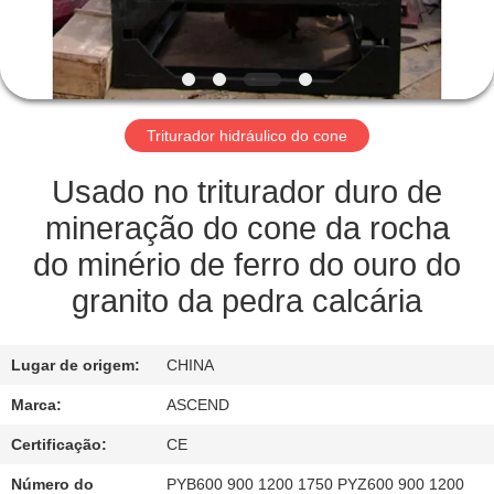
CONTROLE
DA
QUALIDADE
Triturador hidráulico do cone
CONTACTE-
NOS
Usado no triturador duro de
mineração do cone da rocha
PEÇA
do minério de ferro do ouro do
UMAS
granito da pedra calcária
CITAÇÕES
Lugar de origem:
CHINA
MAPA
Marca:
ASCEND
DO
Certificação:
CE
SITE
Número do
PYB600 900 1200 1750 PYZ600 900 1200