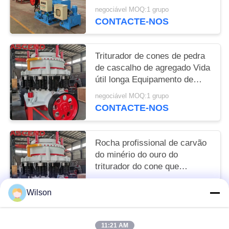
esmaga a pedra PYZ900 do
negociável MOQ:1 grupo
rio da planta
CONTACTE-NOS
Triturador de cones de pedra
de cascalho de agregado Vida
útil longa Equipamento de
mineração
negociável MOQ:1 grupo
CONTACTE-NOS
Rocha profissional de carvão
do minério do ouro do
triturador do cone que
esmaga a pedra PYZ900 do
negociável MOQ:1 grupo
rio da planta
Wilson
CONTACTE-NOS
11:21 AM