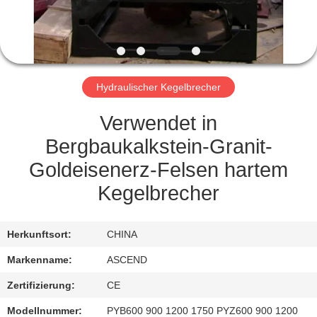
TRETEN
SIE
MIT
Hydraulischer Kegelbrecher
UNS
IN
Verwendet in
VERBINDUNG
Bergbaukalkstein-Granit-
Goldeisenerz-Felsen hartem
FORDERN
Kegelbrecher
SIE EIN
ZITAT
Herkunftsort:
CHINA
Markenname:
ASCEND
SITEMAP
Zertifizierung:
CE
Modellnummer:
PYB600 900 1200 1750 PYZ600 900 1200