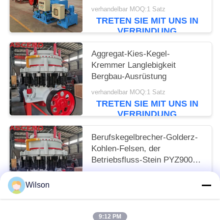
zerquetscht
verhandelbar MOQ:1 Satz
TRETEN SIE MIT UNS IN
VERBINDUNG
Aggregat-Kies-Kegel-
Kremmer Langlebigkeit
Bergbau-Ausrüstung
verhandelbar MOQ:1 Satz
TRETEN SIE MIT UNS IN
VERBINDUNG
Berufskegelbrecher-Golderz-
Kohlen-Felsen, der
Betriebsfluss-Stein PYZ900
zerquetscht
verhandelbar MOQ:1 Satz
Wilson
TRETEN SIE MIT UNS IN
VERBINDUNG
9:12 PM