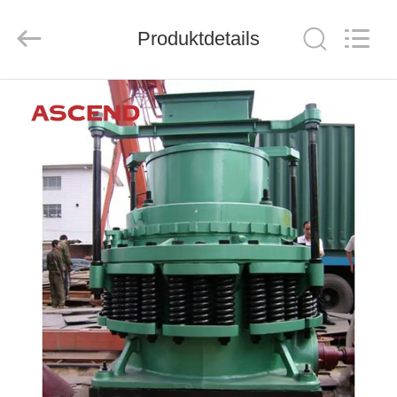
Ascend
Machinery
Equipment
Produktdetails
Co.,
Ltd..
All
Rights
Reserved.
HAUS
PRODUKTE
ÜBER
UNS
FABRIK-
AUSFLUG
QUALITÄTSKONTROLLE