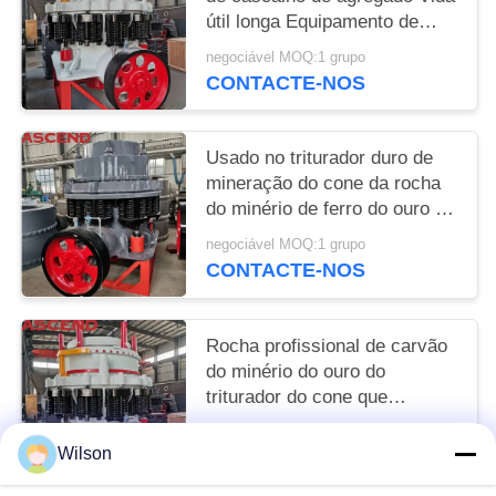
útil longa Equipamento de
mineração
negociável MOQ:1 grupo
CONTACTE-NOS
Usado no triturador duro de
mineração do cone da rocha
do minério de ferro do ouro do
granito da pedra calcária
negociável MOQ:1 grupo
CONTACTE-NOS
Rocha profissional de carvão
do minério do ouro do
triturador do cone que
esmaga a pedra PYZ900 do
negociável MOQ:1 grupo
rio da planta
Wilson
CONTACTE-NOS