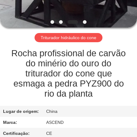
CONTROLE
DA
QUALIDADE
Triturador hidráulico do cone
CONTACTE-
NOS
Rocha profissional de carvão
do minério do ouro do
PEÇA
triturador do cone que
UMAS
esmaga a pedra PYZ900 do
CITAÇÕES
rio da planta
MAPA
Lugar de origem:
China
DO
Marca:
ASCEND
SITE
Certificação:
CE