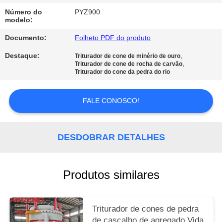
Número do
PYZ900
POLÍTICA
modelo:
DE
Documento:
Folheto PDF do produto
PRIVACIDADE
Destaque:
,
Triturador de cone de minério de ouro
,
Triturador de cone de rocha de carvão
Triturador do cone da pedra do rio
FALE CONOSCO!
DESDOBRAR DETALHES
Produtos similares
Triturador de cones de pedra
de cascalho de agregado Vida