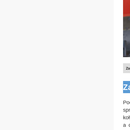
Za
Z
Po
sp
ko
a 