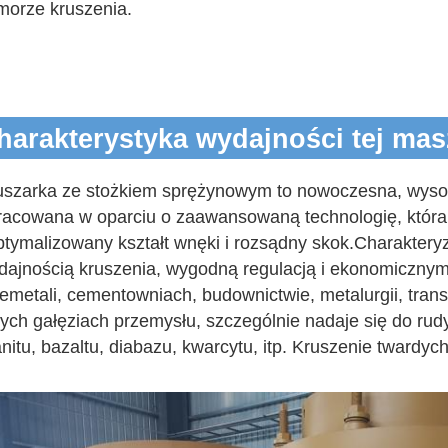
morze kruszenia.
harakterystyka wydajności tej ma
uszarka ze stożkiem sprężynowym to nowoczesna, wysok
racowana w oparciu o zaawansowaną technologię, która 
ptymalizowany kształt wnęki i rozsądny skok.Charakteryz
dajnością kruszenia, wygodną regulacją i ekonomicznym
iemetali, cementowniach, budownictwie, metalurgii, transp
ych gałęziach przemysłu, szczególnie nadaje się do rudy 
nitu, bazaltu, diabazu, kwarcytu, itp. Kruszenie twardych