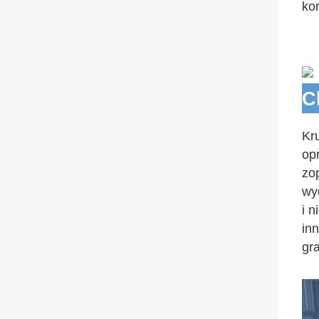
ko
C
Kr
op
zo
wy
i n
inn
gra