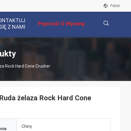
Polish
ONTAKTUJ
Poprosić O Wycenę
SIĘ Z NAMI
描
ukty
aza Rock Hard Cone Crusher
述
 Ruda żelaza Rock Hard Cone
Chiny
nia