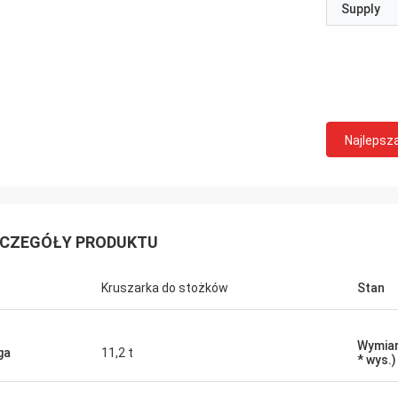
Supply
Najlepsz
CZEGÓŁY PRODUKTU
Kruszarka do stożków
Stan
Wymiar 
ga
11,2 t
* wys.)
Mark Joe