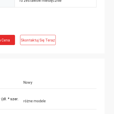
10 zestawów miesięcznie
a Cena
Skontaktuj Się Teraz
Nowy
(dł. * szer.
różne modele