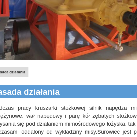
sada działania
asada działania
dczas pracy kruszarki stożkowej silnik napędza mi
rężynowe, wał napędowy i parę kół zębatych stożkow
łysania się pod działaniem mimośrodowego łożyska, tak ż
czasami oddalony od wykładziny misy.Surowiec jest p