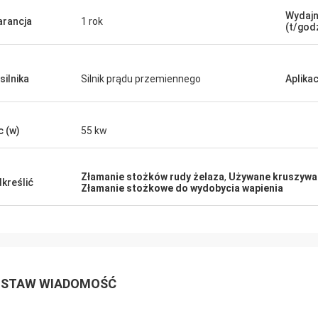
onały sprzedawca, doskonały
Wydaj
rancja
1 rok
(t/god
ukt, doskonała cena i prosta wysyłka.
silnika
Silnik prądu przemiennego
Aplikac
 (w)
55 kw
Złamanie stożków rudy żelaza
,
Używane kruszywa
kreślić
Złamanie stożkowe do wydobycia wapienia
STAW WIADOMOŚĆ