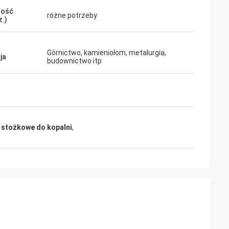
ność
różne potrzeby
z.)
Górnictwo, kamieniołom, metalurgia,
ja
budownictwo itp
 stożkowe do kopalni
,