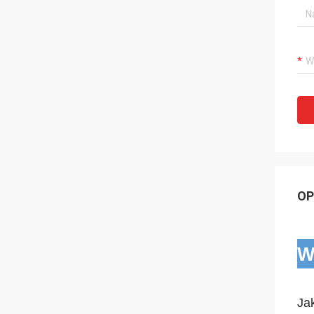
OP
W
Ja