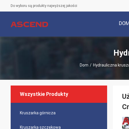
Do wyboru są produkty najwyższej jakości
DO
Hyd
Dom
/
Hydrauliczna krus
Wszystkie Produkty
Uż
C
Kruszarka górnicza
Kruszarka szczękowa