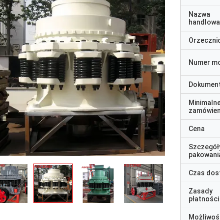
Nazwa
handlowa
Orzeczni
Numer m
Dokumen
Minimaln
zamówien
Cena
Szczegół
pakowani
Czas dos
Zasady
płatności
Możliwoś