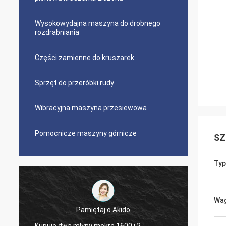
Wysokowydajna maszyna do drobnego
rozdrabniania
Części zamienne do kruszarek
Sprzęt do przeróbki rudy
Wibracyjna maszyna przesiewowa
Pomocnicze maszyny górnicze
SZ
Typ
Wa
Jose Anthony
Firma Ascend zapewniła mi dobrą obsługę