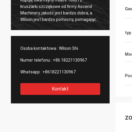
posprzedażną po zakupie zakładu
Dosk
Gwa
przerobu rudy złota, co jest dla mnie
prod
c
ważne, rozważy zakup drugiego zakładu
typ 
Osoba kontaktowa :
Wilson Shi
Moc
Numer telefonu :
+86 18221130967
Whatsapp :
+8618221130967
Pod
Kontakt
ZO