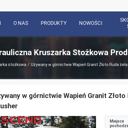
SK
M
O NAS
PRODUKTY
NOWOŚCI
rauliczna Kruszarka Stożkowa Prod
zarka stożkowa
/
Używany w górnictwie Wapień Granit Złoto Ruda żel
ywany w górnictwie Wapień Granit Złoto
rusher
Miejsce
pochodze