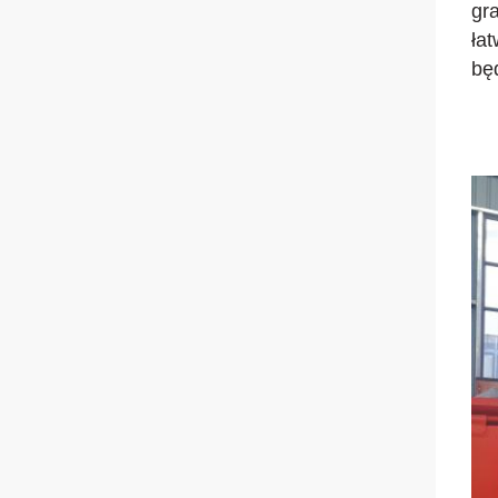
gr
ła
będ