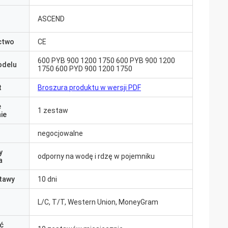
ASCEND
ctwo
CE
600 PYB 900 1200 1750 600 PYB 900 1200
odelu
1750 600 PYD 900 1200 1750
t
Broszura produktu w wersji PDF
e
1 zestaw
ie
negocjowalne
y
odporny na wodę i rdzę w pojemniku
a
tawy
10 dni
L/C, T/T, Western Union, MoneyGram
ć