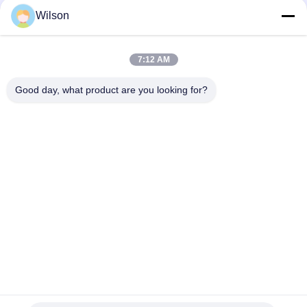
USD 3500-30000 Per set MOQ:1 ensemble
1500x5700
Wilson
CONTACTEZ-NOUS
7:12 AM
Catégories populaires
Tous
Good day, what product are you looking for?
Machine De Broyeur D'exploitation
Machine De Concasseur De Pierres De Mâchoire
Double Machine De Broyeur De Petit Pain
Broyeur De Broyeur À Marteaux
Usine De Lavage D'or
Moulin Humide De Casserole D'or
Broyeur De Broyeur À Boulets
Moulin De Meulage De Raymond
Souscrivez