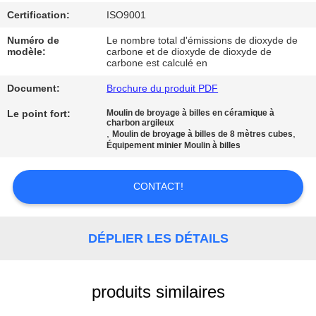
SITE
Certification:
ISO9001
Numéro de
Le nombre total d'émissions de dioxyde de
POLITIQUE
modèle:
carbone et de dioxyde de dioxyde de
carbone est calculé en
DE
Document:
Brochure du produit PDF
CONFIDENTIALITÉ
Le point fort:
Moulin de broyage à billes en céramique à
charbon argileux
,
,
Moulin de broyage à billes de 8 mètres cubes
Équipement minier Moulin à billes
CONTACT!
DÉPLIER LES DÉTAILS
produits similaires