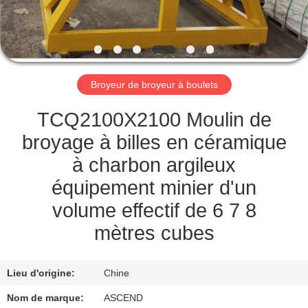
CONTRÔLE
DE
QUALITÉ
Broyeur de broyeur à boulets
CONTACTEZ-
TCQ2100X2100 Moulin de
NOUS
broyage à billes en céramique
à charbon argileux
DEMANDEZ
équipement minier d'un
UNE
volume effectif de 6 7 8
CITATION
mètres cubes
PLAN
Lieu d'origine:
Chine
DU
Nom de marque:
ASCEND