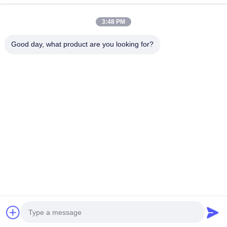
3:48 PM
Catégories populaires
Tous
Good day, what product are you looking for?
Machine De Broyeur D'exploitation
Machine De Concasseur De Pierres De Mâchoire
Double Machine De Broyeur De Petit Pain
Broyeur De Broyeur À Marteaux
Usine De Lavage D'or
Moulin Humide De Casserole D'or
Broyeur De Broyeur À Boulets
Moulin De Meulage De Raymond
Souscrivez