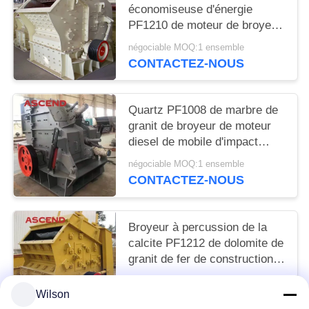
économiseuse d'énergie
PF1210 de moteur de broyeur
à percussion de charbon de
négociable MOQ:1 ensemble
bois de quartz écrasant
CONTACTEZ-NOUS
l'équipement
Quartz PF1008 de marbre de
granit de broyeur de moteur
diesel de mobile d'impact
écrasant l'usine
négociable MOQ:1 ensemble
CONTACTEZ-NOUS
Broyeur à percussion de la
calcite PF1212 de dolomite de
granit de fer de construction
avec la haute barre de coup
négociable MOQ:1 ensemble
de Chrome
Wilson
CONTACTEZ-NOUS