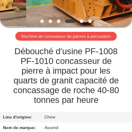
CONTRÔLE
DE
QUALITÉ
Machine de concasseur de pierres à percussion
CONTACTEZ-
Débouché d'usine PF-1008
NOUS
PF-1010 concasseur de
pierre à impact pour les
DEMANDEZ
quarts de granit capacité de
UNE
concassage de roche 40-80
CITATION
tonnes par heure
PLAN
Lieu d'origine:
Chine
DU
Nom de marque:
Ascend