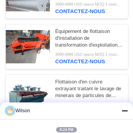
flottaison de mousse
3999-4999 USD /piece MOQ:1 morceau
CONTACTEZ-NOUS
Équipement de flottaison
d'installation de
transformation d'exploitation
d'en cuivre de séparateur de
3999-4999 USD /piece MOQ:1 morceau
minerai
CONTACTEZ-NOUS
Flottaison d'en cuivre
extrayant traitant le lavage de
minerais de particules de
roches de matériel d'usine
3999-4999 USD /piece MOQ:1 morceau
Wilson
CONTACTEZ-NOUS
8:24 PM