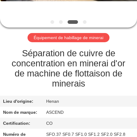
CONTRÔLE
DE
QUALITÉ
Équipement de habillage de minerai
CONTACTEZ-
Séparation de cuivre de
NOUS
concentration en minerai d'or
de machine de flottaison de
DEMANDEZ
minerais
UNE
CITATION
Lieu d'origine:
Henan
Nom de marque:
ASCEND
PLAN
Certification:
CO
DU
Numéro de
SFO.37 SF0.7 SF1.0 SF1.2 SF2.0 SF2.8