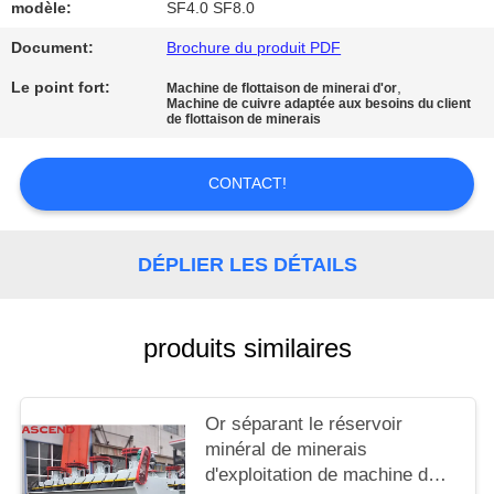
SITE
modèle:
SF4.0 SF8.0
Document:
Brochure du produit PDF
POLITIQUE
Le point fort:
,
Machine de flottaison de minerai d'or
Machine de cuivre adaptée aux besoins du client
DE
de flottaison de minerais
CONFIDENTIALITÉ
CONTACT!
DÉPLIER LES DÉTAILS
produits similaires
Or séparant le réservoir
minéral de minerais
d'exploitation de machine de