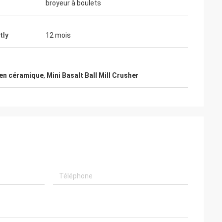
broyeur à boulets
tly
12 mois
 en céramique
,
Mini Basalt Ball Mill Crusher