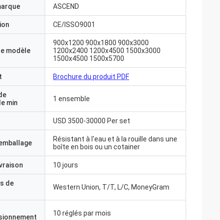
marque
ASCEND
ion
CE/ISSO9001
900x1200 900x1800 900x3000
e modèle
1200x2400 1200x4500 1500x3000
1500x4500 1500x5700
t
Brochure du produit PDF
de
1 ensemble
e min
USD 3500-30000 Per set
Résistant à l'eau et à la rouille dans une
'emballage
boîte en bois ou un cotainer
ivraison
10 jours
s de
Western Union, T/T, L/C, MoneyGram
10 réglés par mois
isionnement