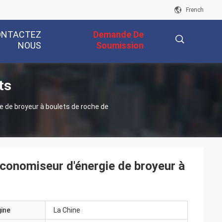
French
ONTACTEZ
Demande De
NOUS
Soumission
ts
描
e de broyeur à boulets de roche de
述
économiseur d'énergie de broyeur à
gine
La Chine