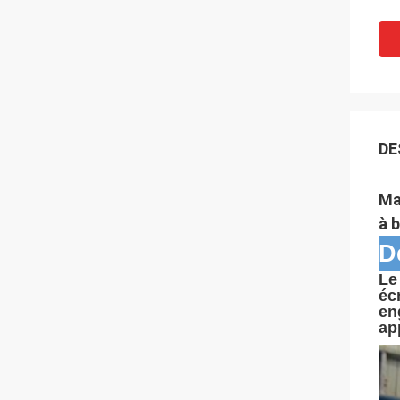
DE
Ma
à 
D
Le
éc
en
ap