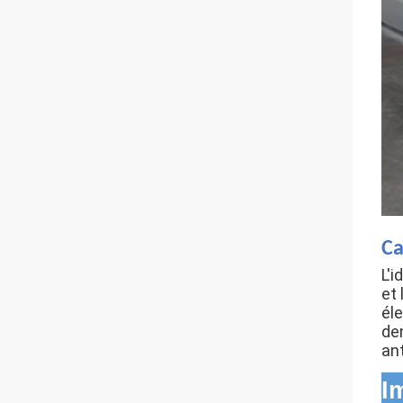
Ca
L'i
et 
éle
den
ant
I