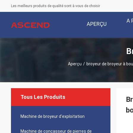
Les meilleurs produits de qualité sont à vous de choisir
A 
APERÇU
B
Aperçu
/
broyeur de broyeur à bou
Tous Les Produits
Br
bo
Machine de broyeur d'exploitation
Machine de concasseur de pierres de