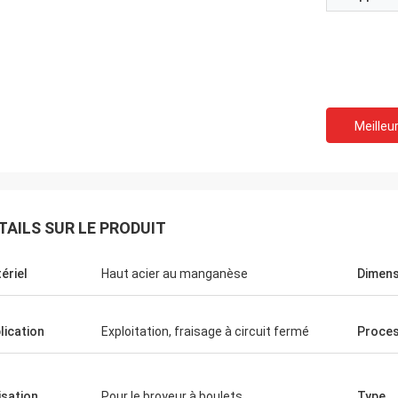
Meilleur
TAILS SUR LE PRODUIT
ériel
Haut acier au manganèse
Dimens
lication
Exploitation, fraisage à circuit fermé
Proce
lisation
Pour le broyeur à boulets
Type