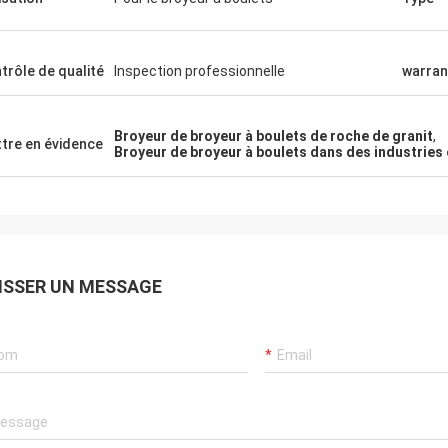
Mark Joe
 parfait, excellent produit, prix
 et expédition simple. Nous ne
trôle de qualité
Inspection professionnelle
warran
ons pas être plus heureux avec
 montons des machines et
ent Co Ltd - la communication
Broyeur de broyeur à boulets de roche de granit
,
tre en évidence
xcellente partout, si facile à entrer
Broyeur de broyeur à boulets dans des industries
tact et toujours a répondu
nt rapidement. Certainement
ant avec intérêt de futurs ordres
ette société.
ISSER UN MESSAGE