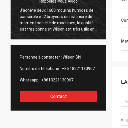
Jose Anthony
Montent la société m'a fourni le bon
Vendeur
service après-vente après l'achat de leur
superbe,
Con
installation de préparation de minerai d'or,
pourri
celle est importante pour moi,
Henan
considérera acheter la deuxième usine
Equipm
Met
était e
en con
extrêmeme
Personne à contacter :
Wilson Shi
attend
avec c
Numéro de téléphone :
+86 18221130967
Whatsapp :
+8618221130967
LA
Contact