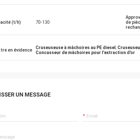
Mark Joe
 parfait, excellent produit, prix
Approv
 et expédition simple. Nous ne
acité (t/h)
70-130
de piè
ons pas être plus heureux avec
recha
 montons des machines et
ent Co Ltd - la communication
xcellente partout, si facile à entrer
Cruseuseuse à mâchoires au PE diesel
,
Cruseuseus
tre en évidence
tact et toujours a répondu
Concasseur de mâchoires pour l'extraction d'or
nt rapidement. Certainement
ant avec intérêt de futurs ordres
ette société.
ISSER UN MESSAGE