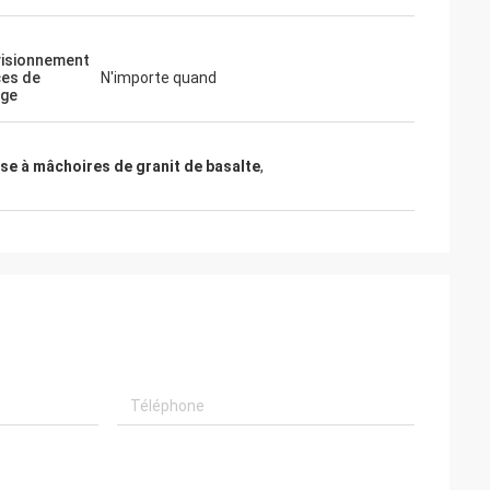
isionnement
ces de
N'importe quand
nge
e à mâchoires de granit de basalte
,