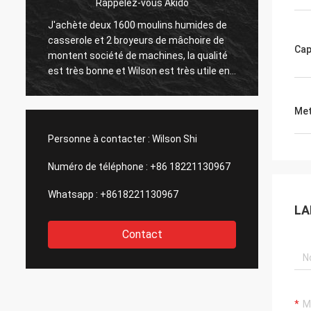
Jose Anthony
Montent la société m'a fourni le bon
Vendeur
service après-vente après l'achat de leur
superbe,
Cap
installation de préparation de minerai d'or,
pourri
celle est importante pour moi,
Henan
considérera acheter la deuxième usine
Equipm
était e
Met
en con
extrêmeme
Personne à contacter :
Wilson Shi
attend
avec c
Numéro de téléphone :
+86 18221130967
Whatsapp :
+8618221130967
LA
Contact