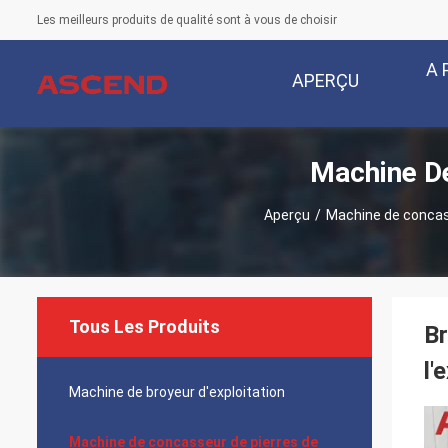
Les meilleurs produits de qualité sont à vous de choisir
A 
APERÇU
Machine De
Aperçu
/
Machine de concas
Tous Les Produits
Br
l'
Machine de broyeur d'exploitation
Machine de concasseur de pierres de