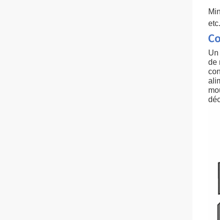
Min
etc
Co
Un 
de 
con
ali
mou
déc