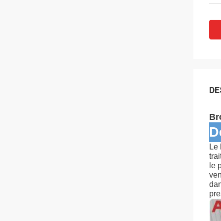
DE
Br
D
Le 
tra
le 
ven
dan
pre