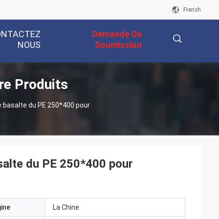
French
ONTACTEZ
Demande De
NOUS
Soumission
re Produits
描
e basalte du PE 250*400 pour
述
asalte du PE 250*400 pour
gine
La Chine