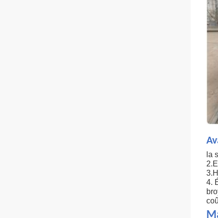
Av
la 
2.E
3.H
4. 
bro
coû
Ma