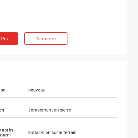
 Prix
Contactez
ion
nouveau
on
écrasement en pierre
e après-
Installation sur le terrain
fourni