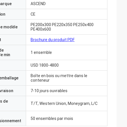
marque
ASCEND
ion
CE
PE200x300 PE220x350 PE250x400
e modèle
PE400x600
t
Brochure du produit PDF
de
1 ensemble
e min
USD 1800-4800
Boîte en bois ou mettre dans le
'emballage
conteneur
ivraison
7-10 jours ouvrables
s de
T/T, Western Union, Moneygram, L/C
50 ensembles par mois
isionnement