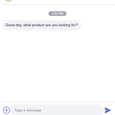
Catégories populaires
Tous
4:53 PM
Machine De Broyeur D'exploitation
Machine De Concasseur De Pierres De Mâchoire
Good day, what product are you looking for?
Double Machine De Broyeur De Petit Pain
Broyeur De Broyeur À Marteaux
Usine De Lavage D'or
Moulin Humide De Casserole D'or
Broyeur De Broyeur À Boulets
Moulin De Meulage De Raymond
Souscrivez