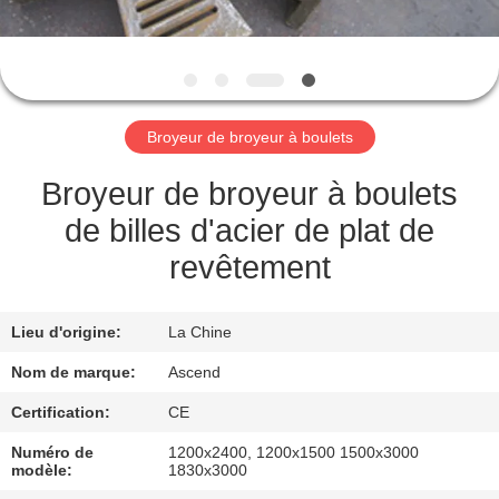
CONTRÔLE
DE
QUALITÉ
Broyeur de broyeur à boulets
CONTACTEZ-
Broyeur de broyeur à boulets
NOUS
de billes d'acier de plat de
revêtement
DEMANDEZ
UNE
Lieu d'origine:
La Chine
CITATION
Nom de marque:
Ascend
Certification:
CE
PLAN
Numéro de
1200x2400, 1200x1500 1500x3000
DU
modèle:
1830x3000