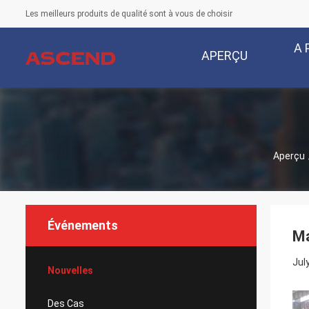
Les meilleurs produits de qualité sont à vous de choisir
A 
APERÇU
Aperçu
Événements
Ma
Jul
Nouvelles
Des Cas