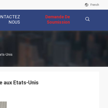
French
ONTACTEZ
Demande De
NOUS
Soumission
描
ats-Unis
述
e aux Etats-Unis