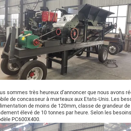
us sommes très heureux d'annoncer que nous avons ré
bile de concasseur à marteaux aux Etats-Unis. Les besoi
alimentation de moins de 120mm, classe de grandeur de 
ndement élevé de 10 tonnes par heure. Selon les besoin
dèle PC600X400.