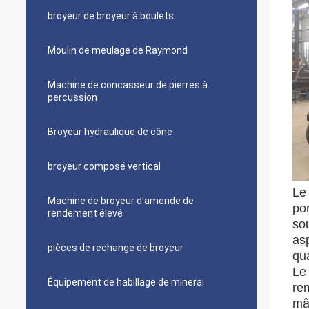
broyeur de broyeur à boulets
Moulin de meulage de Raymond
Machine de concasseur de pierres à
percussion
Broyeur hydraulique de cône
broyeur composé vertical
Le 
Machine de broyeur d'amende de
po
rendement élevé
sou
asp
pièces de rechange de broyeur
qua
Le
Équipement de habillage de minerai
re
mâ