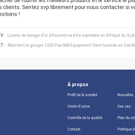
âcher de fournir les meilleurs produits et le service le p
s clients. Sentez svp librement pour nous contacter si
estions !
V:
L'usine de lavage d'or d'Ascend va être expédiée en Afrique du Sud
T:
Montent le groupe 1200 Pan Mill Equipment Sent humide en Zamb
À propos
Profil de la société
Nouvelles
Visite d'usine
Des cas
Contrôle de la qualité
Plan du si
Contact