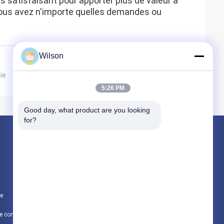
lus satisfaisant pour apporter plus de valeur à
 vous avez n'importe quelles demandes ou
Wilson
.
ie
5:26 PM
Good day, what product are you looking 
for?
Produits
Machine de broyeur d'exploitation
Machine de concasseur de pierres de mâchoire
te
Double machine de broyeur de petit pain
Politique de confidentialité
Toutes les catégories