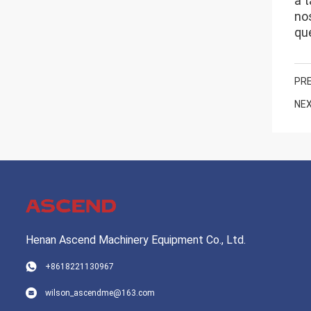
à t
no
qu
PRE
NEX
Henan Ascend Machinery Equipment Co., Ltd.
+8618221130967
wilson_ascendme@163.com