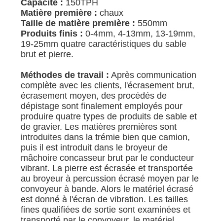
Capacité :
150TPH
SITE
Matière première :
chaux
Taille de matière première :
550mm
Produits finis :
0-4mm, 4-13mm, 13-19mm,
POLITIQUE
19-25mm quatre caractéristiques du sable
DE
brut et pierre.
CONFIDENTIALITÉ
Méthodes de travail :
Après communication
complète avec les clients, l'écrasement brut,
écrasement moyen, des procédés de
dépistage sont finalement employés pour
produire quatre types de produits de sable et
de gravier. Les matières premières sont
introduites dans la trémie bien que camion,
puis il est introduit dans le broyeur de
mâchoire concasseur brut par le conducteur
vibrant. La pierre est écrasée et transportée
au broyeur à percussion écrasé moyen par le
convoyeur à bande. Alors le matériel écrasé
est donné à l'écran de vibration. Les tailles
fines qualifiées de sortie sont examinées et
transporté par le convoyeur, le matériel