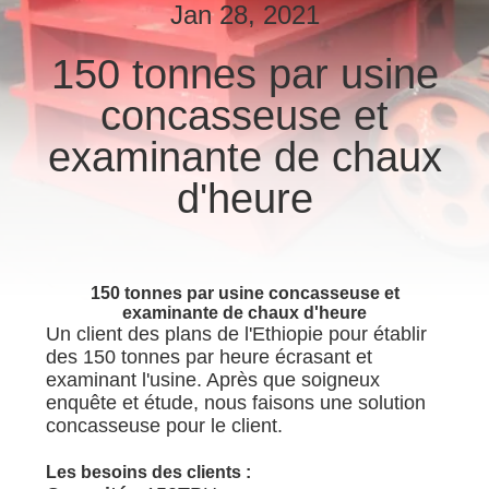
Jan 28, 2021
CONTRÔLE
150 tonnes par usine
DE
concasseuse et
QUALITÉ
examinante de chaux
CONTACTEZ-
d'heure
NOUS
DEMANDEZ
150 tonnes par usine concasseuse et
examinante de chaux d'heure
UNE
Un client des plans de l'Ethiopie pour établir
CITATION
des 150 tonnes par heure écrasant et
examinant l'usine. Après que soigneux
enquête et étude, nous faisons une solution
PLAN
concasseuse pour le client.
DU
Les besoins des clients :