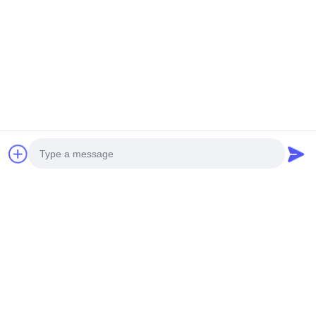
Photo
Video Call
Audio Call