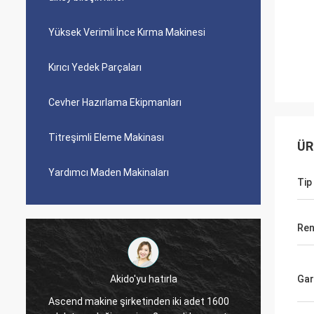
Yüksek Verimli İnce Kırma Makinesi
Kırıcı Yedek Parçaları
Cevher Hazırlama Ekipmanları
Titreşimli Eleme Makinası
ÜR
Yardımcı Maden Makinaları
Tip
Ren
Jose Anthony
Gar
Ascend şirketi, altın cevheri hazırlama