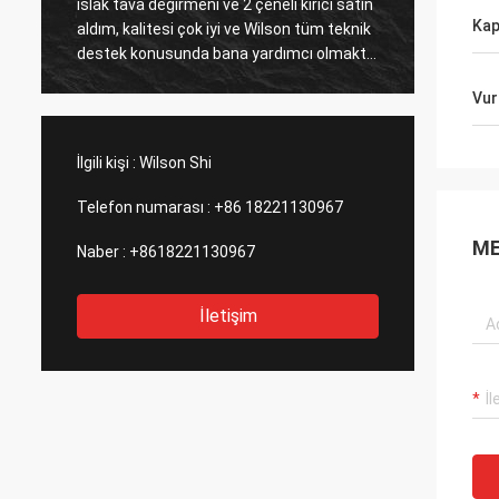
tesisini satın aldıktan sonra bana iyi bir
Mükemm
Kap
satış sonrası hizmet sağladı, bu benim
mükemm
a
için önemli, ikinci tesisi almayı düşünecek
Vur
İlgili kişi :
Wilson Shi
Telefon numarası :
+86 18221130967
ME
Naber :
+8618221130967
İletişim