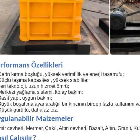
rformans Özellikleri
Derin kırma boşluğu, yüksek verimlilik ve enerji tasarrufu;
Güçlü taşıma kapasitesi, yüksek stabilite;
İleri teknoloji, uzun hizmet ömrü;
Merkezi yağlama sistemi, kolay bakım;
Basit yapı, uygun bakım;
Büyük boşaltma ayar aralığı, bir kırıcının birden fazla kullanımı va
Düşük gürültü, daha az toz.
gulanabilir Malzemeler
ir cevheri, Mermer, Çakıl, Altın cevheri, Bazalt, Altın, Granit, Ku
sıl Çalışılır?