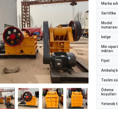
Marka ad
Sertifika
Model
numarası
belge
Min sipari
miktarı
Fiyat
Ambalaj bi
Teslim sü
Ödeme
koşulları
Yetenek t