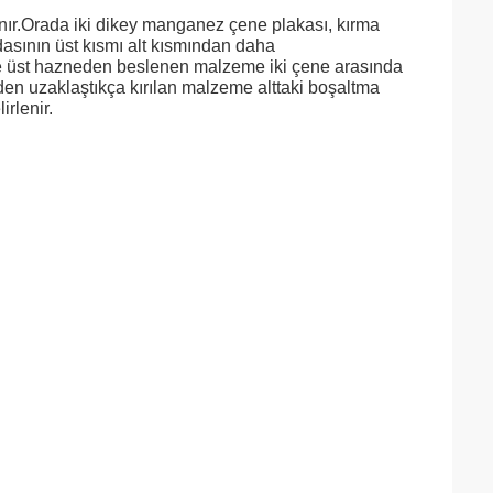
lanır.Orada iki dikey manganez çene plakası, kırma
dasının üst kısmı alt kısmından daha
r ve üst hazneden beslenen malzeme iki çene arasında
eden uzaklaştıkça kırılan malzeme alttaki boşaltma
irlenir.