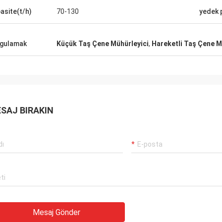
el satıcı, mükemmel ürün,
asite(t/h)
70-130
yedek 
el fiyat ve kolay nakliye.
gulamak
Küçük Taş Çene Mühürleyici
,
Hareketli Taş Çene M
SAJ BIRAKIN
Mesaj Gönder