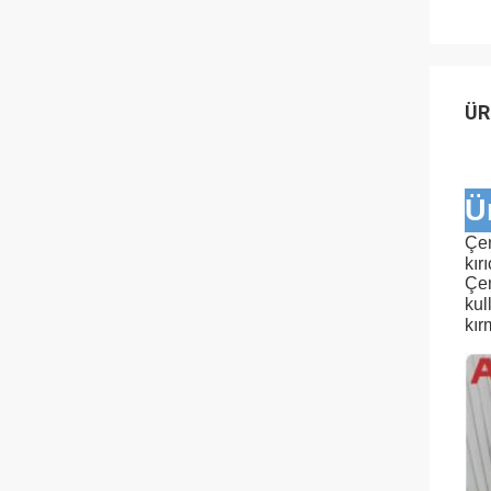
ÜR
Ü
Çen
kır
Çen
kull
kır