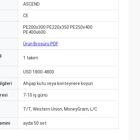
ı
ASCEND
CE
PE200x300 PE220x350 PE250x400
PE400x600
Ürün Broşürü PDF
ş
1 takım
USD 1800-4800
lgileri
Ahşap kutu veya konteynere koyun
resi
7-10 iş günü
T/T, Western Union, MoneyGram, L/C
emini
ayda 50 set