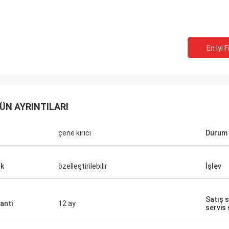
En Iyi F
ÜN AYRINTILARI
çene kırıcı
Durum
k
özelleştirilebilir
İşlev
Satış 
anti
12 ay
servis
Mark Joe