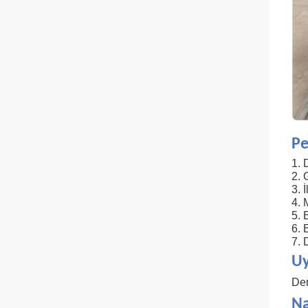
Pe
1. 
2. 
3. 
4. 
5. 
6. 
7. 
Uy
Dem
Na