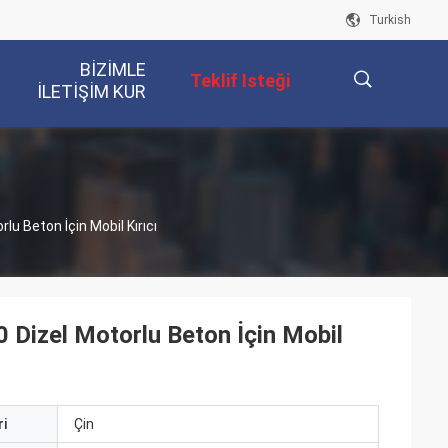
Turkish
BIZIMLE
Teklif Isteği
ILETIŞIM KUR
描
lu Beton İçin Mobil Kırıcı
述
 Dizel Motorlu Beton İçin Mobil
i
Çin