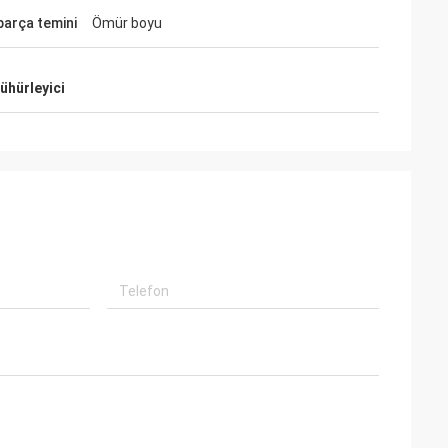
parça temini
Ömür boyu
ühürleyici