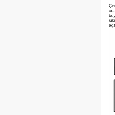
Çen
oda
büy
sık
ağz