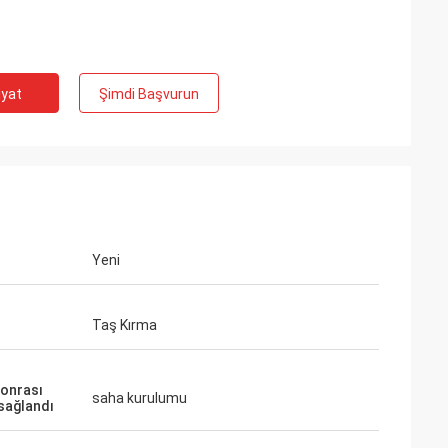
iyat
Şimdi Başvurun
Yeni
Taş Kırma
sonrası
saha kurulumu
 sağlandı