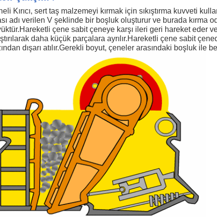
eli Kırıcı, sert taş malzemeyi kırmak için sıkıştırma kuvveti kul
sı adı verilen V şeklinde bir boşluk oluşturur ve burada kırma o
üktür.Hareketli çene sabit çeneye karşı ileri geri hareket ede
ıştırılarak daha küçük parçalara ayrılır.Hareketli çene sabit çen
ından dışarı atılır.Gerekli boyut, çeneler arasındaki boşluk ile bel