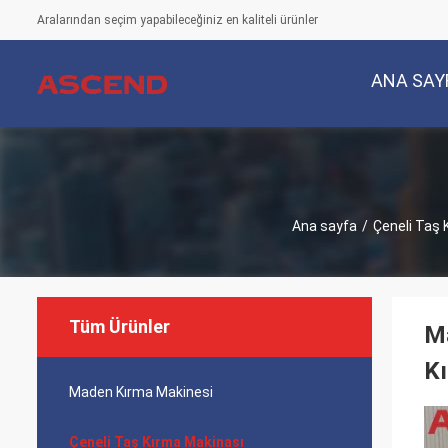
Aralarından seçim yapabileceğiniz en kaliteli ürünler
ANA SAY
Ana sayfa
/
Çeneli Taş 
Tüm Ürünler
Ma
Kı
Maden Kırma Makinesi
Çeneli Taş Kırma Makinası