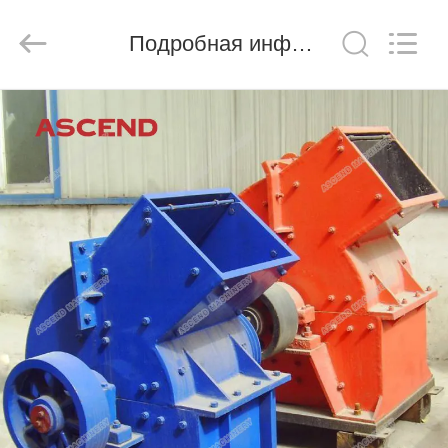
Ascend
Machinery
Equipment
Подробная информация о продукте
Co.,
Ltd..
All
Rights
Reserved.
ДОМ
ПРОДУКТЫ
О
НАС
ПУТЕШЕСТВИЕ
ФАБРИКИ
ПРОВЕРКА