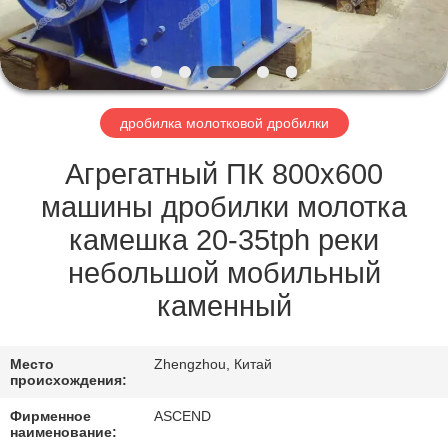
КАЧЕСТВА
СВЯЖИТЕСЬ
МЫ
дробилка молотковой дробилки
СПРОСИТЕ
Агрегатный ПК 800x600
ЦИТАТУ
машины дробилки молотка
камешка 20-35tph реки
КАРТА
небольшой мобильный
САЙТА
каменный
ПОЛИТИКА
Место
Zhengzhou, Китай
происхождения:
КОНФИДЕНЦИАЛЬНОСТИ
Фирменное
ASCEND
наименование: