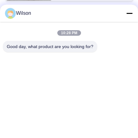
Wilson
Популярные категории
Все
10:28 PM
Машина Дробилки Минирования
Машина Каменной Дробилки Челюсти
Good day, what product are you looking for?
Машина Дробилки Двойной Бочки
Дробилка Молотковой Дробилки
Завод Золота Моя
Мельница Лотка Золота Влажная
Дробилка Мельницы Шарика
Цех Заточки Рэймонда
Подпишитесь