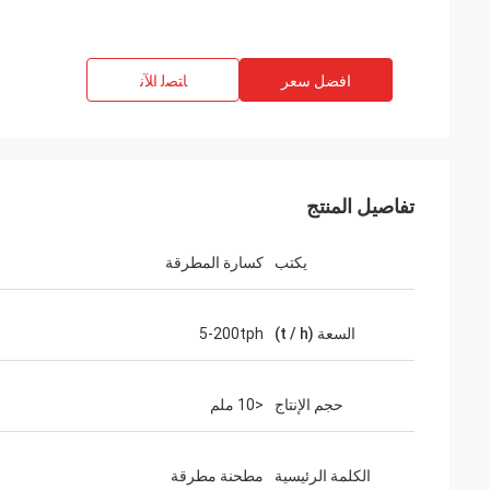
افضل سعر
ﺎﺘﺼﻟ ﺍﻶﻧ
تفاصيل المنتج
يكتب
كسارة المطرقة
السعة (t / h)
5-200tph
حجم الإنتاج
<10 ملم
الكلمة الرئيسية
مطحنة مطرقة