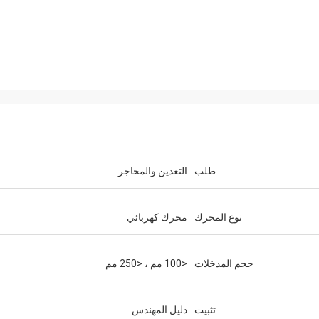
طلب
التعدين والمحاجر
نوع المحرك
محرك كهربائي
حجم المدخلات
<100 مم ، <250 مم
تثبيت
دليل المهندس