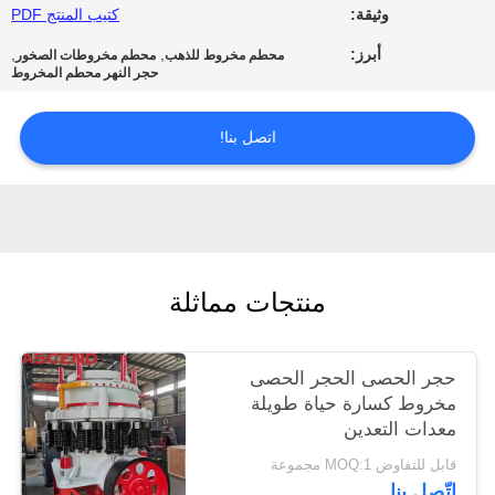
وثيقة:
كتيب المنتج PDF
الخصوصية
أبرز:
,
,
محطم مخروط للذهب
محطم مخروطات الصخور
حجر النهر محطم المخروط
اتصل بنا!
منتجات مماثلة
حجر الحصى الحجر الحصى
مخروط كسارة حياة طويلة
معدات التعدين
قابل للتفاوض MOQ:1 مجموعة
اتّصل بنا