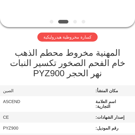
مراقبة
الجودة
كسارة مخروطية هيدروليكية
اتصل
المهنية مخروط محطم الذهب
بنا
خام الفحم الصخور تكسير النبات
نهر الحجر PYZ900
اطلب
اقتباس
مكان المنشأ:
الصين
خريطة
اسم العلامة
ASCEND
التجارية:
الموقع
إصدار الشهادات:
CE
رقم الموديل:
PYZ900
سياسة