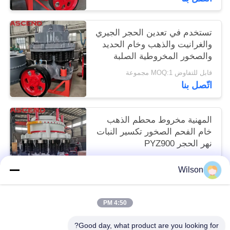
تستخدم في تعدين الحجر الجيري
والغرانيت والذهب وخام الحديد
والصخور المخروطية الصلبة
قابل للتفاوض MOQ:1 مجموعة
اتّصل بنا
المهنية مخروط محطم الذهب
خام الفحم الصخور تكسير النبات
نهر الحجر PYZ900
قابل للتفاوض MOQ:1 مجموعة
Wilson
اتّصل بنا
4:50 PM
فئات شعبية
جميع
Good day, what product are you looking for?