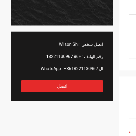
اتصل شخص :
Wilson Shi
رقم الهاتف :
+86 18221130967
ال WhatsApp :
+8618221130967
اتصل