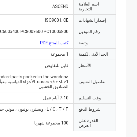
اسم العلامة
ASCEND
التجارية
إصدار الشهادات
ISO9001, CE
رقم الموديل
C600x400 PC800x600 PC1000x800
وثيقة
كتيب المنتج PDF
الحد الأدنى لكمية
1 مجموعة
الأسعار
قابل للتفاوض
tandard parts packed in the wooden
تفاصيل التغليف
cases.</i> <b>1. الأجزاء القياسية 
الصناديق الخشبي
وقت التسليم
7-10 أيام عمل
شروط الدفع
L / C ، T / T ، ويسترن يونيون ، موني جرام
القدرة على
100 مجموعة شهريا
العرض