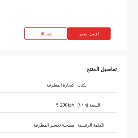
افضل سعر
ﺎﺘﺼﻟ ﺍﻶﻧ
تفاصيل المنتج
يكتب
كسارة المطرقة
السعة (t / h)
5-200tph
الكلمة الرئيسية
مطحنة تكسير المطرقة