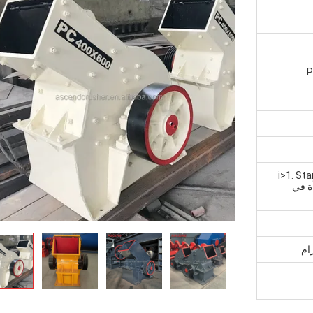
P
<i>1. S
معبأة في