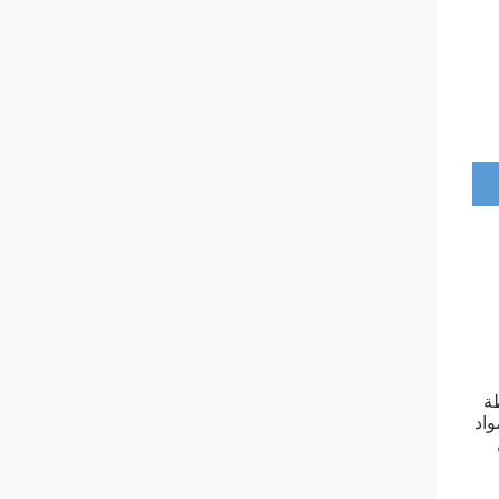
ة
واد