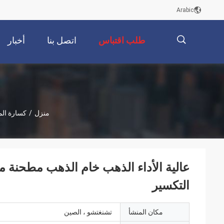
Arabic
طلب اقتباس
اتصل بنا
أخبار
描
منزل
/
كسارة ال
述
عالية الأداء الذهب خام الذهب مطحنة
التكسير
مكان المنشأ
تشنغتشو ، الصين